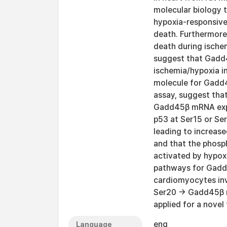
molecular biology 
hypoxia-responsive
death. Furthermore
death during ische
suggest that Gadd
ischemia/hypoxia i
molecule for Gadd
assay, suggest that
Gadd45β mRNA expre
p53 at Ser15 or Ser
leading to increase
and that the phosp
activated by hypoxi
pathways for Gadd
cardiomyocytes inv
Ser20 → Gadd45β m
applied for a novel
eng
Language