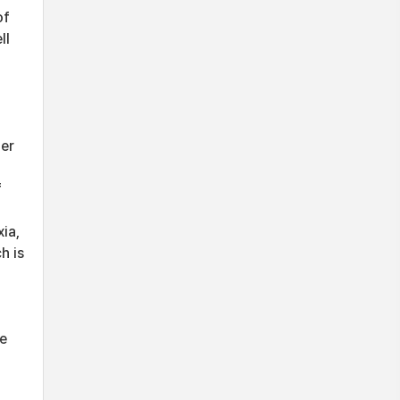
of
ll
l
er
f
ia,
h is
e