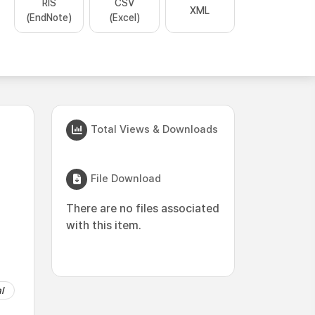
RIS
CSV
XML
(EndNote)
(Excel)
Total Views & Downloads
File Download
There are no files associated
with this item.
l