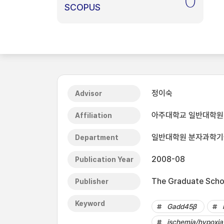
0
SCOPUS
정이숙
Advisor
아주대학교 일반대학원
Affiliation
일반대학원 분자과학
Department
2008-08
Publication Year
The Graduate Schoo
Publisher
Keyword
Gadd45β
ischemia/hypoxia