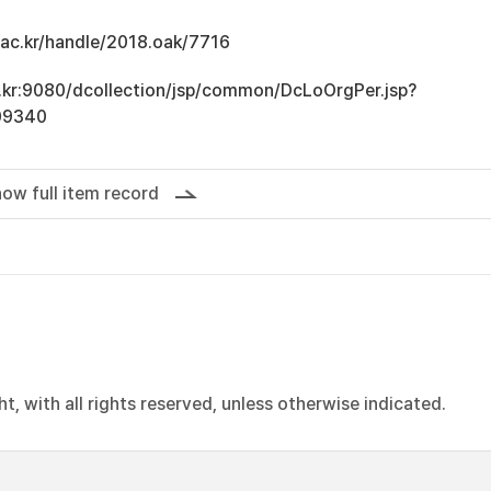
u.ac.kr/handle/2018.oak/7716
ac.kr:9080/dcollection/jsp/common/DcLoOrgPer.jsp?
09340
ow full item record
, with all rights reserved, unless otherwise indicated.