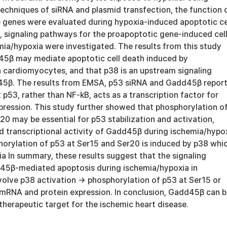
techniques of siRNA and plasmid transfection, the function 
 genes were evaluated during hypoxia-induced apoptotic ce
, signaling pathways for the proapoptotic gene-induced cel
mia/hypoxia were investigated. The results from this study
45β may mediate apoptotic cell death induced by
n cardiomyocytes, and that p38 is an upstream signaling
45β. The results from EMSA, p53 siRNA and Gadd45β report
 p53, rather than NF-kB, acts as a transcription factor for
ssion. This study further showed that phosphorylation o
20 may be essential for p53 stabilization and activation,
d transcriptional activity of Gadd45β during ischemia/hypox
horylation of p53 at Ser15 and Ser20 is induced by p38 whic
a In summary, these results suggest that the signaling
45β-mediated apoptosis during ischemia/hypoxia in
olve p38 activation → phosphorylation of p53 at Ser15 or
RNA and protein expression. In conclusion, Gadd45β can b
 therapeutic target for the ischemic heart disease.