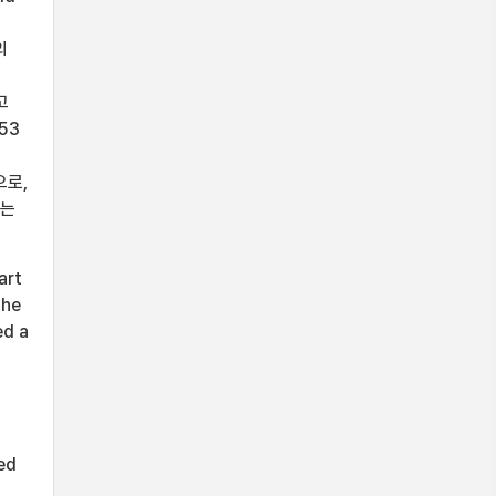
의
고
53
으로,
β는
art
the
ed a
ed