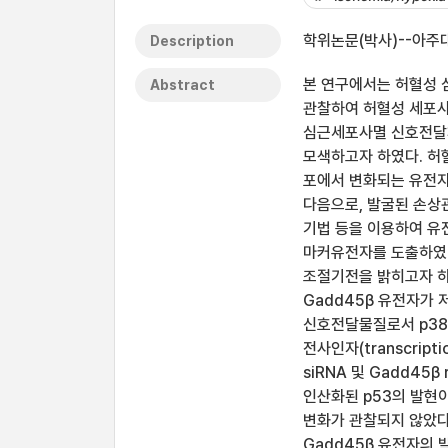
학위논문(박사)--아주대
Description
본 연구에서는 허혈성
Abstract
관찰하여 허혈성 세포사
심근세포사멸 신호전달
모색하고자 하였다. 허
포에서 변화되는 유전자들을
다음으로, 발굴된 손상관련
기법 등을 이용하여 유
마커유전자를 도출하였다
조절기전을 밝히고자 하
Gadd45β 유전자가
신호전달물질로서 p38이
전사인자(transcript
siRNA 및 Gadd45
인산화된 p53의 발현이
변화가 관찰되지 않았다
Gadd45β 유전자의 발