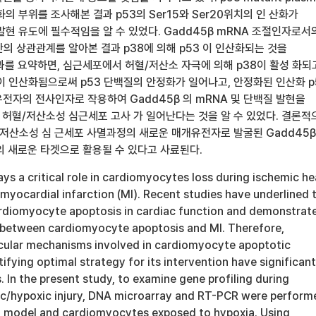
화의 부위를 조사해본 결과 p53의 Ser15와 Ser20위치의 인 산화가
 발현 유도에 필수적임을 알 수 있었다. Gadd45β mRNA 조절인자로서
간의 상관관계를 알아본 결과 p38에 의해 p53 이 인산화되는 것을
과를 요약하면, 심근세포에서 허혈/저산소 자극에 의해 p38이 활성 화되
이 인산화됨으로써 p53 단백질의 안정화가 일어나고, 안정화된 인산화 p
유전자의 전사인자로 작용하여 Gadd45β 의 mRNA 및 단백질 발현을
허혈/저산소성 심근세포 고사 가 일어난다는 것을 알 수 있었다. 결론적
/저산소성 심 근세포 사멸과정의 새로운 매개유전자로 발굴된 Gadd45
의 새로운 타겟으로 활용될 수 있다고 사료된다.
ys a critical role in cardiomyocytes loss during ischemic he
 myocardial infarction (MI). Recent studies have underlined 
ardiomyocyte apoptosis in cardiac function and demonstrat
p between cardiomyocyte apoptosis and MI. Therefore,
ecular mechanisms involved in cardiomyocyte apoptotic
ifying optimal strategy for its intervention have significant
s. In the present study, to examine gene profiling during
c/hypoxic injury, DNA microarray and RT-PCR were perform
MI model and cardiomyocytes exposed to hypoxia. Using