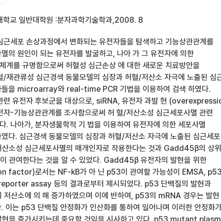
학교 일반대학원 :분자과학기술학과,2008. 8
 심근세포 손상과정에서 변화되는 유전자들을 탐색하고 기능상관관계를
멸의 원인이 되는 유전자를 발굴하고, 나아 가 그 유전자에 의한
체계를 규명함으로써 허혈성 심근손상 에 대한 새로운 치료방안을
혈/재관류성 심근경색 동물모델의 심장과 허혈/저산소 자극에 노출된 심
 microarray와 real-time PCR 기법을 이용하여 검색 하였다.
 유전자 후보군을 대상으로, siRNA, 유전자 과발 현 (overexpressi
전자-기능상관관계를 조사함으로써 허 혈/저산소성 심근세포사멸 관련
. 나아가, 분자생물학적 기 법을 이용하여 유전자에 의한 세포사멸
였다. 심근경색 동물모델의 심장과 허혈/저산소 자극에 노출된 심근세
 저산소성 심근세포사멸의 매개인자로 작용한다는 것과 Gadd45β의 상
 관여한다는 것을 알 수 있었다. Gadd45β 유전자의 발현을 위한
ion factor)로서는 NF-kB가 아 닌 p53이 관여할 가능성이 EMSA, p5
β reporter assay 등의 결과로부터 제시되었다. p53 단백질의 발현과
 저산소에 의 해 증가하였으며 이에 반하여, p53의 mRNA 경우는 발현
. 이는 p53 단백질 안정화가 인산화를 통하여 일어나며 이러한 안정화
현을 증가시키는데 중요할 것임을 시사하고 있다. p53 mutant plasm