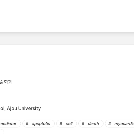
기술학과
l, Ajou University
mediator
apoptotic
cell
death
myocardia