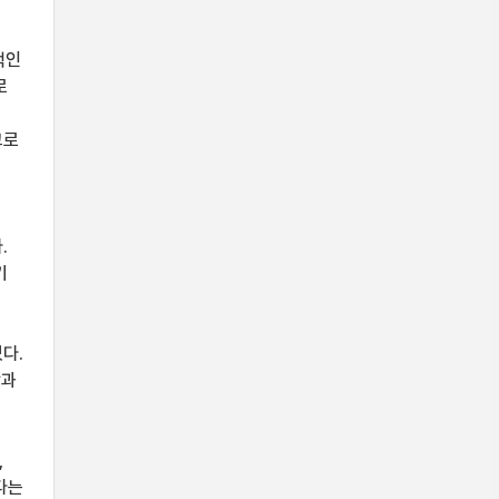
적인
로
고로
.
기
다.
답과
은
,
다는