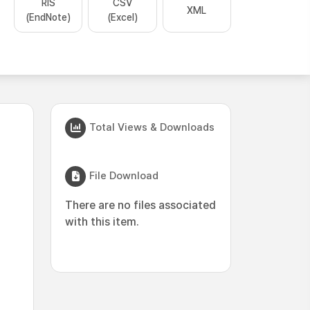
RIS
CSV
XML
(EndNote)
(Excel)
Total Views & Downloads
File Download
There are no files associated
with this item.