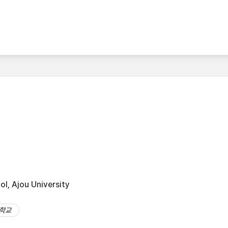
l, Ajou University
학교