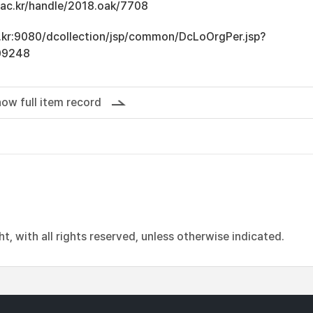
u.ac.kr/handle/2018.oak/7708
ac.kr:9080/dcollection/jsp/common/DcLoOrgPer.jsp?
09248
ow full item record
, with all rights reserved, unless otherwise indicated.