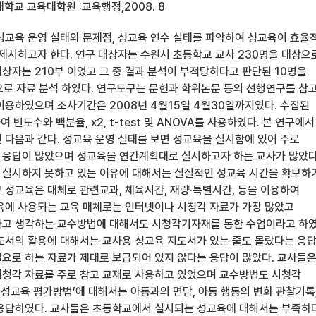
학교 교육대학원 :교육행정,2008. 8
성교육 운영 실태와 문제점, 성교육 연수 실태를 파악하여 성교육이 효율
 제시하고자 한다. 연구 대상자는 수원시 초등학교 교사 230명을 대상으
상자는 210부 이었고 그 중 결과 분석이 부적당하다고 판단된 10명을
으로 자료 분석 하였다. 연구도구는 문헌과 학위논문 등의 선행연구를 참
이용하였으며 조사기간은 2008년 4월15일 4월30일까지였다. 수집된
 빈도수와 백분율, x2, t-test 및 ANOVA를 사용하였다. 본 연구에서
 다음과 같다. 성교육 운영 실태를 보면 성교육을 실시함에 있어 주로
응답이 많았으며 성교육을 연간계획대로 실시하고자 하는 교사가 많았다
실시하지 못하고 있는 이유에 대해서는 실질적인 성교육 시간을 확보하
 성교육은 대체로 관련교과, 체육시간, 재량·특별시간, 등을 이용하여
육에 사용되는 교육 매체로는 인터넷이나 시청각 자료가 가장 많았고
고 생각하는 교수방법에 대해서도 시청각기자재를 통한 수업이라고 하였
도서의 활용에 대해서는 교사용 성교육 지도서가 있는 줄도 몰랐다는 응
요로 하는 자료가 제대로 보급되어 있지 않다는 응답이 많았다. 교사들
청각 자료를 주로 참고 교재로 사용하고 있었으며 교수방법도 시청각
‘성교육 평가방법’에 대해서는 아동과의 면담, 아동 행동의 변화 관찰기록
응답하였다. 교사들은 초등학교에서 실시되는 성교육에 대해서는 부족하