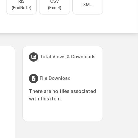
RIS
CSV
XML
(EndNote)
(Excel)
Total Views & Downloads
File Download
There are no files associated
with this item.