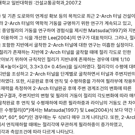
대학교 일반대학원 :건설교통공학과,2007.2
및 기존 도로와의 연계성 확보 등의 목적으로 최근 2-Arch 터널 건설
라 2-Arch 터널의 역학적 거동을 규명하기 위한 연구가 계속되고 있고,
중앙필라의 거동을 연구하여 경험식을 제시한 Matsuda(1997)와 지
용하여 그 식을 개선한 Lee(2004)의 연구가 대표적이다. 그러나, 
포함한 지반에서 굴착한 2-Arch 터널에 대한 연구는 미흡한 실정이다.
절리가 존재하는 지반에 2-Arch 터널을 굴착할 때에 절리 각도로 인한
아보기 위하여 규칙적인 절리가 지반내에 존재하는 경우에 대해 1/10
(폭×높이×길이, 3.3×3.0× 0.45m)을 실시하였다. 절리각이 수평에 대
90°인 지반을 조성하고 2-Arch 터널을 단계별로 굴착하면서 터널과 주변지반
하였다. 또한, 시공완료 후에 연직 및 수평하중을 가하여 필라부에 작용
재력을 측정하여 2-Arch 터널완공 후에 주변 경계조건의 변화에 따른
 연구결과, 주변지반의 변형 및 필라의 거동이 절리의 각도변화에 따라 매
굴착완료 후 연직 및 수평재하에 따른 필라하중과 라이닝의 거동도 큰 차
 수평절리(0°)에서는 Matsuda(1997) 및 Lee(2004)식 보다 약간
°, 60°, 90°)인 경우에는 두 식보다 매우 크게 나타났다. 또한, 2-Arc
서 연직재하할 때에는 절리각에 무관하게 필라하중이 증가하였고,
각과 측압조건에 따라 다르게 나타났다.