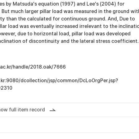
ues by Matsuda's equation (1997) and Lee's (2004) for
 But much larger pillar load was measured in the ground wit
ity than the calculated for continuous ground. And, Due to
illar load was eventually increased irrelevant to the inclinati
owever, due to horizontal load, pillar load was developed
clination of discontinuity and the lateral stress coefficient.
u.ac.kr/handle/2018.oak/7666
ac.kr:9080/dcollection/jsp/common/DcLoOrgPer.jsp?
02310
ow full item record