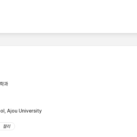
공학과
l, Ajou University
절리