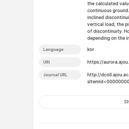
the calculated val
continuous ground.
inclined discontinu
vertical load, the p
of discontinuity. H
depending on the in
kor
Language
https://aurora.ajo
URI
http://dcoll.ajou.
Journal URL
sItemId=0000000
Sh