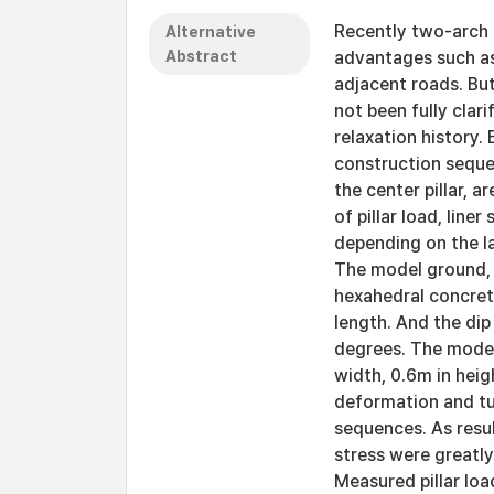
Recently two-arch
Alternative
Abstract
advantages such as
adjacent roads. Bu
not been fully clar
relaxation history.
construction seque
the center pillar, 
of pillar load, lin
depending on the la
The model ground, 
hexahedral concrete
length. And the dip
degrees. The model 
width, 0.6m in heig
deformation and tu
sequences. As resul
stress were greatly
Measured pillar loa