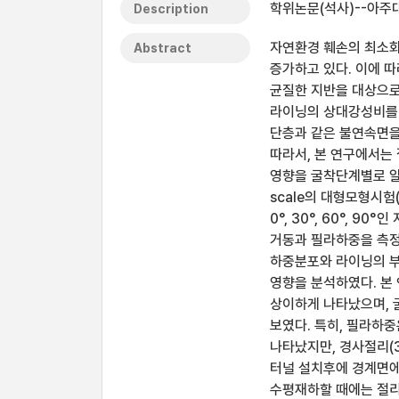
학위논문(석사)--아주
Description
자연환경 훼손의 최소화 
Abstract
증가하고 있다. 이에 따
균질한 지반을 대상으로 
라이닝의 상대강성비를 이
단층과 같은 불연속면을 
따라서, 본 연구에서는 
영향을 굴착단계별로 알
scale의 대형모형시험
0°, 30°, 60°, 
거동과 필라하중을 측정
하중분포와 라이닝의 부
영향을 분석하였다. 본
상이하게 나타났으며, 
보였다. 특히, 필라하중은
나타났지만, 경사절리(30
터널 설치후에 경계면에
수평재하할 때에는 절리