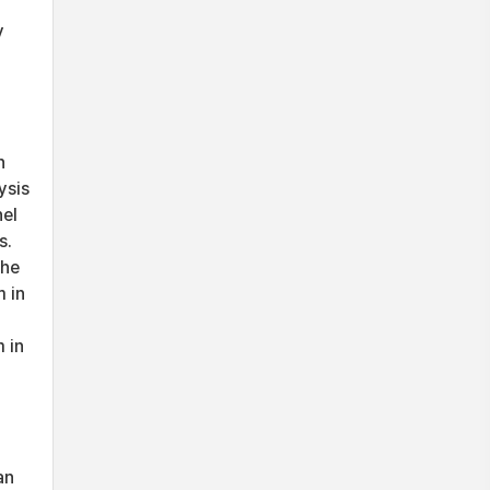
y
n
ysis
nel
s.
the
m in
 in
an