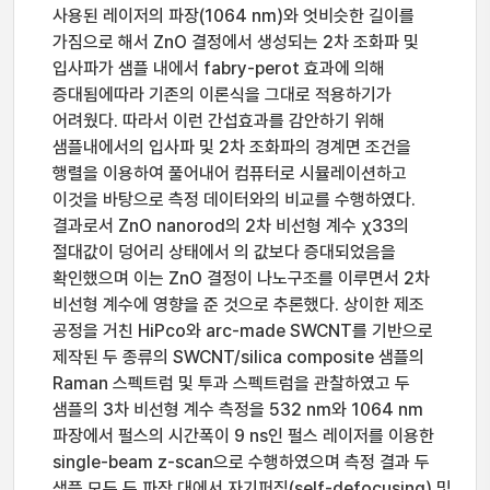
사용된 레이저의 파장(1064 nm)와 엇비슷한 길이를
가짐으로 해서 ZnO 결정에서 생성되는 2차 조화파 및
입사파가 샘플 내에서 fabry-perot 효과에 의해
증대됨에따라 기존의 이론식을 그대로 적용하기가
어려웠다. 따라서 이런 간섭효과를 감안하기 위해
샘플내에서의 입사파 및 2차 조화파의 경계면 조건을
행렬을 이용하여 풀어내어 컴퓨터로 시뮬레이션하고
이것을 바탕으로 측정 데이터와의 비교를 수행하였다.
결과로서 ZnO nanorod의 2차 비선형 계수 χ33의
절대값이 덩어리 상태에서 의 값보다 증대되었음을
확인했으며 이는 ZnO 결정이 나노구조를 이루면서 2차
비선형 계수에 영향을 준 것으로 추론했다. 상이한 제조
공정을 거친 HiPco와 arc-made SWCNT를 기반으로
제작된 두 종류의 SWCNT/silica composite 샘플의
Raman 스펙트럼 및 투과 스펙트럼을 관찰하였고 두
샘플의 3차 비선형 계수 측정을 532 nm와 1064 nm
파장에서 펄스의 시간폭이 9 ns인 펄스 레이저를 이용한
single-beam z-scan으로 수행하였으며 측정 결과 두
샘플 모두 두 파장 대에서 자기퍼짐(self-defocusing) 및