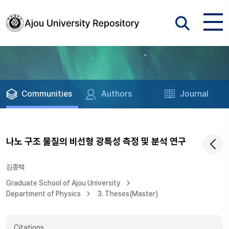
Communities
Authors
Journal
나노 구조 물질의 비선형 광특성 측정 및 분석 연구
김종택
Graduate School of Ajou University
Department of Physics
3. Theses(Master)
Citations