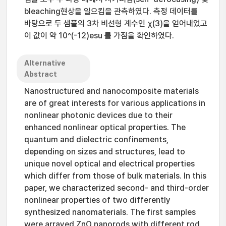
bleaching현상을 일으킴을 관측하였다. 측정 데이터를
바탕으로 두 샘플의 3차 비선형 계수인 χ(3)을 얻어내었고
이 값이 약 10^(-12)esu 를 가짐을 확인하였다.
Alternative
Abstract
Nanostructured and nanocomposite materials
are of great interests for various applications in
nonlinear photonic devices due to their
enhanced nonlinear optical properties. The
quantum and dielectric confinements,
depending on sizes and structures, lead to
unique novel optical and electrical properties
which differ from those of bulk materials. In this
paper, we characterized second- and third-order
nonlinear properties of two differently
synthesized nanomaterials. The first samples
were arrayed ZnO nanorods with different rod