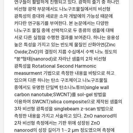
연구들이 활발하게 진행되고 있다. 광학의 줄기 중 하나인
비선형 광학 부문에서도 나노구조물질에서의 비선형
광특성의 증대와 새로운 소자 개발에의 가능성 때문에
커다란 연구동기를 부여한다. 본 논문에서는 다양한
나노구조 물질 중에 선택적으로 두 종류의 샘플에 대해
서로 다른 실험을 수행한 결과를 보여준다. 하나는 응용성
높은 특성을 가지고 있는 반도체 물질인 산화아연(Zinc
Oxide;ZnO)의 결정이 지름 수십에서 수백 나노 정도의
“봉”형태(nanorod)로 자라난 샘플의 2차 비선형
광특성을 Rotational Second Harmonic
measurment 기법으로 측정한 내용을 바탕으로 하고
있으며 다른 하나는 탄소 구조체이고 나노구조물질
중에서도 유명한 단일벽 탄소나노튜브(single wall
carbon nanotube;SWCNT)를 sol-gel 방법을
이용하여 SWCNT/silica composite으로 제작된 샘플의
3차 비선형 광특성을 singlebeam z-scan 방법으로
측정한 내용을 가지고 서술하고 있다. ZnO nanorod의
2차 비선형 측정에서는 기판 위에 성장된 ZnO
nanorod의 성장 길이가 1∼2 μm 정도였으며 측정에