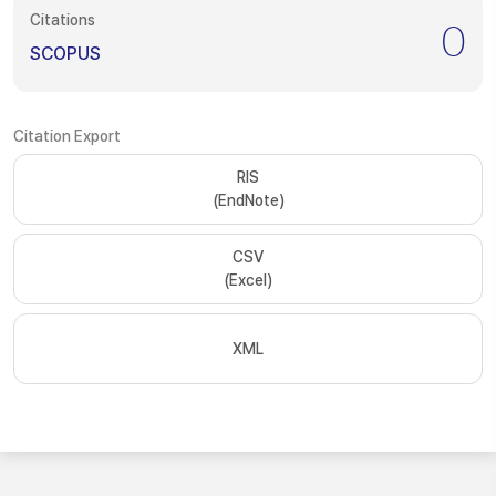
Citations
0
SCOPUS
Citation Export
RIS
(EndNote)
CSV
(Excel)
XML