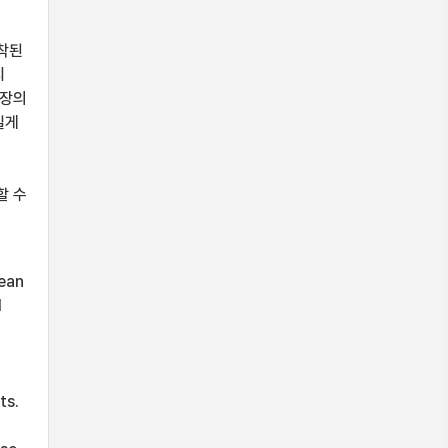
부착된
치
문장의
길게
할 수
ean
d
ts.