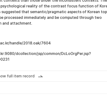
nt contexts than those under the inconsistent contexts. Th
psychological reality of the contrast focus function of Kor
as suggested that semantic/pragmatic aspects of Korean top
be processed immediately and be computed through two
on and attachment.
u.ac.kr/handle/2018.oak/7604
ac.kr:9080/dcollection/jsp/common/DcLoOrgPer.jsp?
00231
ow full item record