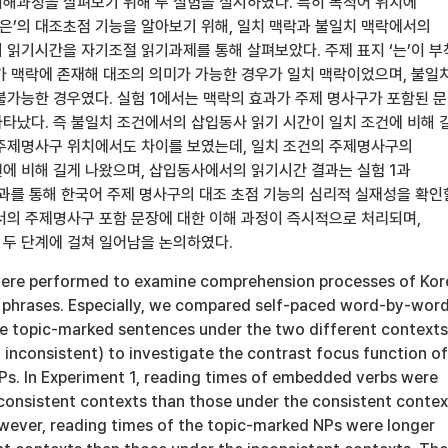
해과정을 살펴보기 위해 두 실험을 실시하였다. 특히 목적어 위치에
/은’의 대조초점 기능을 알아보기 위해, 일치 맥락과 불일치 맥락에서의
 읽기시간을 자기조절 읽기과제를 통해 살펴보았다. 주제 표지 ‘는’이 
가 맥락에 존재해 대조의 의미가 가능한 경우가 일치 맥락이었으며, 불일
불가능한 경우였다. 실험 1에서는 맥락의 효과가 주제 명사구가 포함된 
타났다. 즉 불일치 조건에서의 삽입동사 읽기 시간이 일치 조건에 비해 
 주제명사구 위치에서도 차이를 보였는데, 일치 조건의 주제명사구의
에 비해 길게 나왔으며, 삽입동사에서의 읽기시간 결과는 실험 1과
결과를 통해 한국어 주제 명사구의 대조 초점 기능의 심리적 실재성을 확인
서의 주제명사구 포함 문장에 대한 이해 과정이 즉시적으로 처리되며,
두 단계에 걸쳐 일어남을 논의하였다.
ere performed to examine comprehension processes of Kor
phrases. Especially, we compared self-paced word-by-wor
he topic-marked sentences under the two different contexts
nd inconsistent) to investigate the contrast focus function of
Ps. In Experiment 1, reading times of embedded verbs were
nconsistent contexts than those under the consistent contex
owever, reading times of the topic-marked NPs were longer