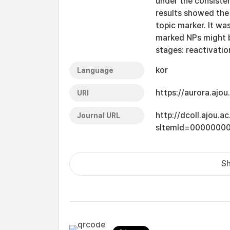
under the consiste
results showed the 
topic marker. It w
marked NPs might 
stages: reactivati
kor
Language
https://aurora.ajo
URI
http://dcoll.ajou.
Journal URL
sItemId=0000000
Sh