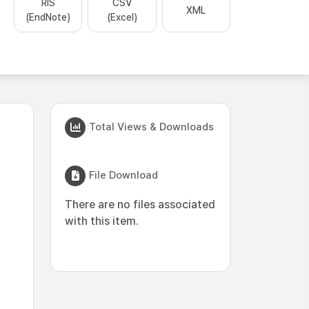
RIS
CSV
XML
(EndNote)
(Excel)
Total Views & Downloads
File Download
There are no files associated
with this item.