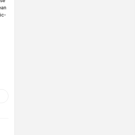
ese
ean
ic-