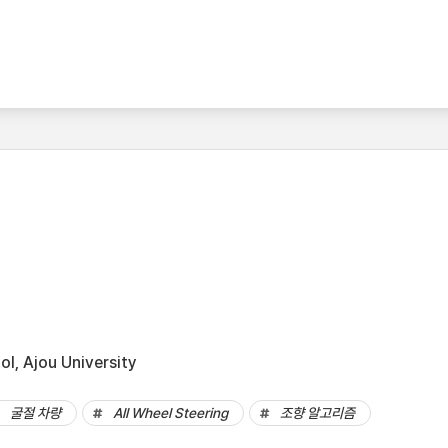
l, Ajou University
굴절 차량
All Wheel Steering
조향 알고리즘