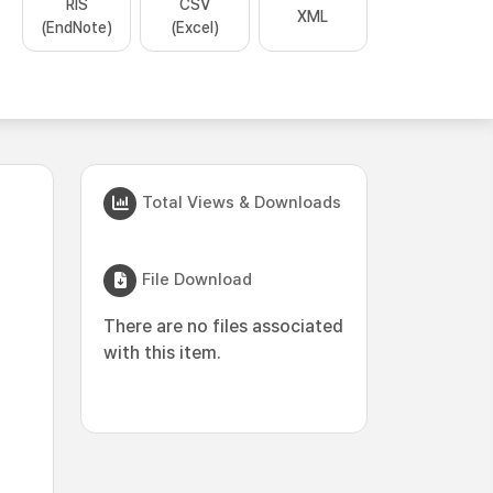
RIS
CSV
XML
(EndNote)
(Excel)
Total Views & Downloads
File Download
There are no files associated
with this item.