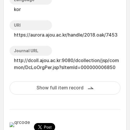
kor
URI
https://aurora.ajou.ac.kr/handle/2018.oak/7453
Journal URL
http://dcoll.ajou.ac.kr:9080/dcollection/jsp/com
mon/DcLoOrgPer.jsp?sItemId=000000006850
Show full item record