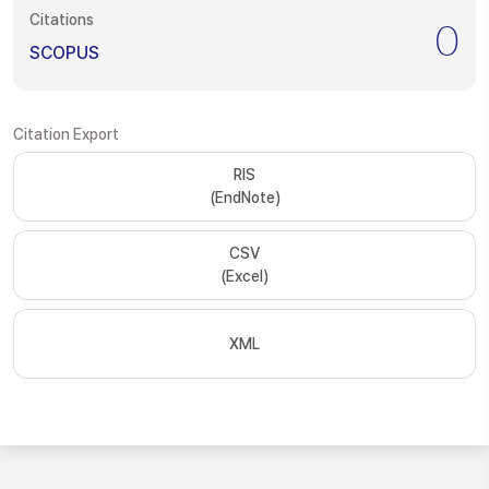
Citations
0
SCOPUS
Citation Export
RIS
(EndNote)
CSV
(Excel)
XML