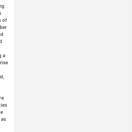
ing
s
s of
mber
ed
d
g a
rise
l,
re
ties
he
 as