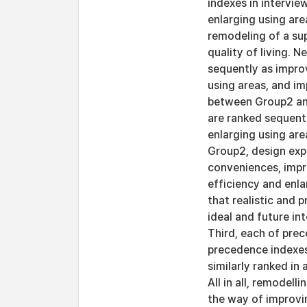
indexes in intervie
enlarging using are
remodeling of a sup
quality of living. 
sequently as improv
using areas, and i
between Group2 and
are ranked sequent
enlarging using are
Group2, design exp
conveniences, impr
efficiency and enla
that realistic and 
ideal and future in
Third, each of prec
precedence indexes
similarly ranked in 
All in all, remodel
the way of improvin