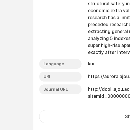
structural safety i
economic extra valu
research has a limi
preceded researche
extracting general
analyzing 5 indexes
super high-rise ap
exactly after inter
kor
Language
https://aurora.ajo
URI
http://dcoll.ajou.
Journal URL
sItemId=0000000
Sh