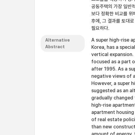
공동주택의 가장 일반적
보다 정확한 비교를 위
후에, 그 결과를 토대
필요하다.
A super high-rise a
Alternative
Abstract
Korea, has a specia
vertical expansion.
focused as a part 
after 1995. As a s
negative views of 
However, a super h
suggested as an al
gradually changed 
high-rise apartment
apartment housing 
of real estate poli
than new constructi
amount of energy, 