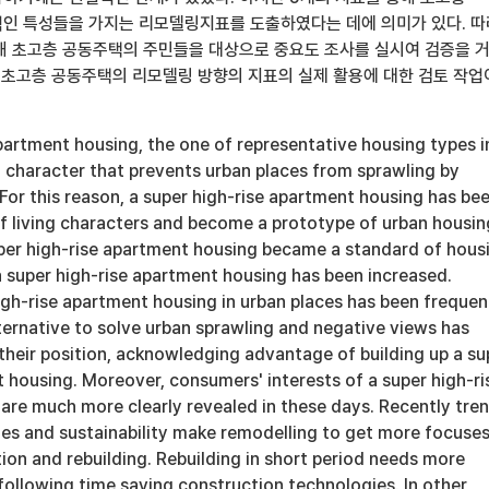
인 특성들을 가지는 리모델링지표를 도출하였다는 데에 의미가 있다. 
해 초고층 공동주택의 주민들을 대상으로 중요도 조사를 실시여 검증을 
로 초고층 공동주택의 리모델링 방향의 지표의 실제 활용에 대한 검토 작업
partment housing, the one of representative housing types i
l character that prevents urban places from sprawling by
 For this reason, a super high-rise apartment housing has be
of living characters and become a prototype of urban housin
uper high-rise apartment housing became a standard of hous
a super high-rise apartment housing has been increased.
igh-rise apartment housing in urban places has been frequen
ternative to solve urban sprawling and negative views has
their position, acknowledging advantage of building up a su
 housing. Moreover, consumers' interests of a super high-ri
are much more clearly revealed in these days. Recently tre
cies and sustainability make remodelling to get more focuse
on and rebuilding. Rebuilding in short period needs more
following time saving construction technologies. In other