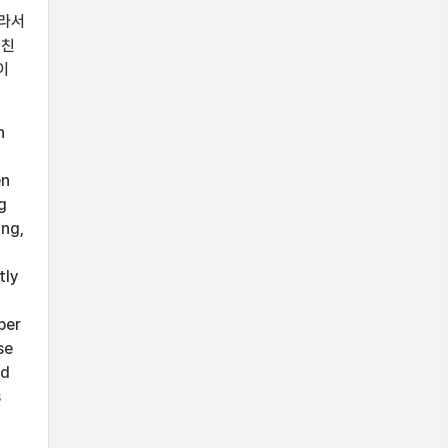
따라서
거친
이
n
en
g
ing,
tly
per
se
nd
s