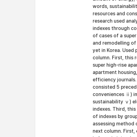
words, sustainabili
resources and cons
research used analy
indexes through col
of cases of a supe
and remodelling of
yet in Korea. Used
column. First, this
super high-rise ap
apartment housing,
efficiency journals
consisted 5 preced
conveniences ⅱ) im
sustainability ⅴ) e
indexes. Third, thi
of indexes by group
assessing method o
next column. First,