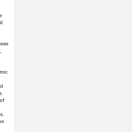
e
ed
exes
,
omic
nd
s.
 of
s.
on