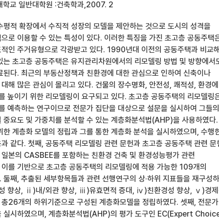
학교 일반대학원 :건축학과,2007. 2
수평적 확장에서 수직적 성장의 모델을 제안하는 것으로 도시의 성격을
으로 이용할 수 있는 특성이 있다. 이러한 특징을 가진 초고층 공동주택
적인 주거유형으로 각광받고 있다. 1990년대 이전의 공동주택과 비교
있는 초고층 공동주택은 유지관리차원에서의 리모델링 방법 및 방향에서
료된다. 최근의 부동산정책과 친환경에 대한 관심으로 인하여 신축이나
대해 많은 관심이 몰리고 있다. 건물의 장수명화, 안전성, 쾌적성, 환경에
치를 높이기 위한 리모델링이 요구되고 있다. 초고층 공동주택의 리모델링
래를 예측하는 연구이므로 전문가 집단을 대상으로 설문을 실시하여 그들
 중요도 및 가중치를 분석할 수 있는 계층화분석법(AHP)을 사용하였다.
위한 계층화 모델의 정립과 그를 통한 계층화 분석을 실시하였으며, 수행
과 같다. 첫째, 공동주택 리모델링 관련 문헌과 초고층 공동주택 관련 문
 일본의 CASBEE를 포함하는 친환경 건축 및 환경성능평가 관련
이를 기반으로 초고층 공동주택의 리모델링에 적용 가능한 109개의
 둘째, 추출된 세부항목들과 관련 선행연구의 상·하위 지표들을 재구성
 향상, ⅱ)내/외관 향상, ⅲ)유효면적 증대, ⅳ)친환경성 향상, ⅴ)경
 총26개의 하위기준으로 구성된 계층화모델을 정립하였다. 셋째, 전문가
실시하였으며, 계층화분석법(AHP)의 평가 도구인 EC(Expert Choice