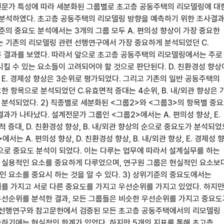
문가 특성에 따라 세분화된 그룹별로 초고층 공동주택의 리모델링에 대
 분석하였다. 초고층 공동주택의 리모델링 방향을 예측하기 위한 조사결
기준의 중요도 분석에서는 3개의 그룹 모두 A. 편의성 향상이 가장 중요한
는 기존의 리모델링 관련 선행연구에서 가장 중요하게 분석되었던 C.
 결과를 보였다. 따라서 앞으로 초고층 공동주택의 리모델링에서는 주로
킬 수 있는 요소들이 고려되어야 할 것으로 판단된다. D. 친환경성 향상
 E. 경제성 향상은 3순위로 평가되었다. 그리고 기존의 일반 공동주택의
 항목으로 분석되었던 C.유효면적 증대는 4순위, B. 내/외관 향상은 
 분석되었다. 2) 직종별로 세분화된 <그룹2>와 <그룹3>의 항목별 중
과가 나타났다. 설계전문가 그룹인 <그룹2>에서는 A. 편의성 향상, E.
적 증대, D. 친환경성 향상, B. 내/외관 향상의 순으로 중요도가 분석되었
서는 A. 편의성 향상, D. 친환경성 향상, B. 내/외관 향상, E. 경제성 향
순으로 중요도 분석이 되었다. 이는 다루는 업무에 따라서 설계실무를 하는
실용적인 요소를 중요하게 다루었으며, 연구원 그룹은 현실적인 요소보
 요소를 중요시 하는 것을 알 수 있다. 3) 상위기준의 중요도에서는
를 가지고 서로 다른 중요도를 가지고 우선순위를 가지고 있었다. 하지
선순위를 분석한 결과, 모든 그룹들은 비슷한 우선순위를 가지고 중요도
 선행연구와 참고문헌에서 검증된 모든 초고층 공동주택에서의 리모델링
하기에는 현실적인 한계가 있었다. 하지만 5개의 지표를 통해 초고층