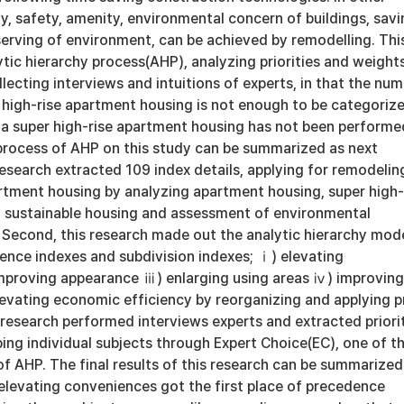
ty, safety, amenity, environmental concern of buildings, sav
erving of environment, can be achieved by remodelling. Thi
tic hierarchy process(AHP), analyzing priorities and weight
lecting interviews and intuitions of experts, in that the nu
r high-rise apartment housing is not enough to be categoriz
 a super high-rise apartment housing has not been performe
 process of AHP on this study can be summarized as next
 research extracted 109 index details, applying for remodelin
artment housing by analyzing apartment housing, super high-
 sustainable housing and assessment of environmental
. Second, this research made out the analytic hierarchy mode
ence indexes and subdivision indexes; ⅰ) elevating
proving appearance ⅲ) enlarging using areas ⅳ) improving
levating economic efficiency by reorganizing and applying p
s research performed interviews experts and extracted priori
ing individual subjects through Expert Choice(EC), one of t
f AHP. The final results of this research can be summarized
 elevating conveniences got the first place of precedence