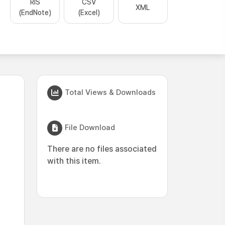
RIS
CSV
XML
(EndNote)
(Excel)
Total Views & Downloads
File Download
There are no files associated
with this item.