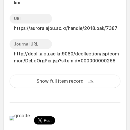
kor
URI
https://aurora.ajou.ac.kr/handle/2018.oak/7387
Journal URL
http://dcoll.ajou.ac.kr:9080/dcollection/jsp/com
mon/DcLoOrgPer.jsp?sItemId=000000000266
Show full item record