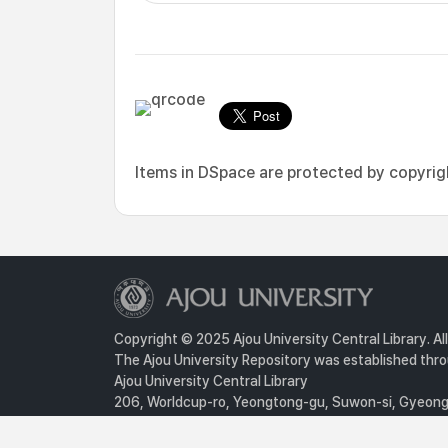
Items in DSpace are protected by copyright
Copyright © 2025 Ajou University Central Library. Al
The Ajou University Repository was established throu
Ajou University Central Library
206, Worldcup-ro, Yeongtong-gu, Suwon-si, Gyeongg
Privacy Policy
For inquiries, contact :