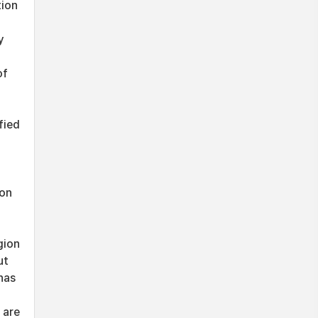
tion
y
of
fied
ion
gion
ut
has
 are