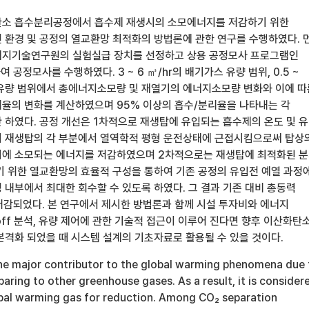
탄소 흡수분리공정에서 흡수제 재생시의 소모에너지를 저감하기 위한
 환경 및 공정의 열교환망 최적화의 방법론에 관한 연구를 수행하였다. 
너지기술연구원의 실험실급 장치를 선정하고 상용 공정모사 프로그램인
하여 공정모사를 수행하였다. 3 ~ 6 ㎥/hr의 배기가스 유량 범위, 0.5 ~
수제 유량 범위에서 총에너지소모량 및 재열기의 에너지소모량 변화와 이에 따
율의 변화를 계산하였으며 95% 이상의 흡수/분리율을 나타내는 각
 하였다. 공정 개선은 1차적으로 재생탑에 유입되는 흡수제의 온도 및 
 재생탑의 각 부분에서 열역학적 평형 운전상태에 근접시킴으로써 탑상
기에 소모되는 에너지를 저감하였으며 2차적으로는 재생탑에 최적화된 
기 위한 열교환망의 효율적 구성을 통하여 기존 공정의 유입전 예열 과정
 내부에서 최대한 회수할 수 있도록 하였다. 그 결과 기존 대비 총동력
 저감되었다. 본 연구에서 제시한 방법론과 함께 시설 투자비와 에너지
 off 분석, 유량 제어에 관한 기술적 접근이 이루어 진다면 향후 이산화탄
본격화 되었을 때 시스템 설계의 기초자료로 활용될 수 있을 것이다.
the major contributor to the global warming phenomena due 
ring to other greenhouse gases. As a result, it is consider
obal warming gas for reduction. Among CO₂ separation