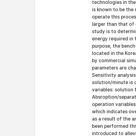
technologies in the
is known to be the
operate this process
larger than that of
study is to determ
energy required in 
purpose, the bench
located in the Kor
by commercial simu
parameters are cha
Sensitivity analys
solution/minute is 
variables: solution 
Absroption/separat
operation variables
which indicates ov
as a result of the 
been performed th
introduced to alle