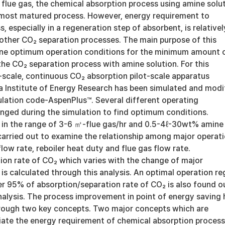
 flue gas, the chemical absorption process using amine solu
 most matured process. However, energy requirement to
, especially in a regeneration step of absorbent, is relativel
 other CO₂ separation processes. The main purpose of this
ine optimum operation conditions for the minimum amount 
the CO₂ separation process with amine solution. For this
-scale, continuous CO₂ absorption pilot-scale apparatus
ea Institute of Energy Research has been simulated and modi
lation code-AspenPlus™. Several different operating
nged during the simulation to find optimum conditions.
is in the range of 3-6 ㎥-flue gas/hr and 0.5-4ℓ-30wt% amine
carried out to examine the relationship among major operat
flow rate, reboiler heat duty and flue gas flow rate.
ion rate of CO₂ which varies with the change of major
 is calculated through this analysis. An optimal operation re
er 95% of absorption/separation rate of CO₂ is also found o
analysis. The process improvement in point of energy saving 
rough two key concepts. Two major concepts which are
viate the energy requirement of chemical absorption process