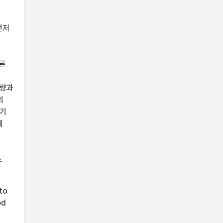
먼저
른
유량과
의
분기
에
소
to
ed