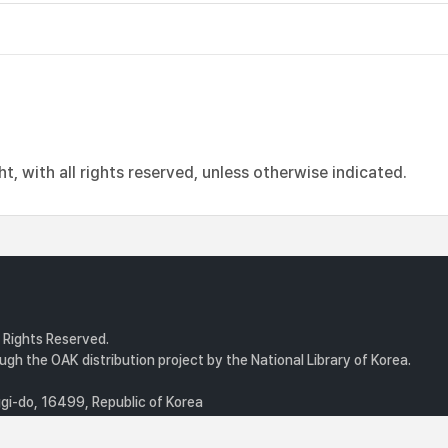
, with all rights reserved, unless otherwise indicated.
l Rights Reserved.
gh the OAK distribution project by the National Library of Korea.
i-do, 16499, Republic of Korea