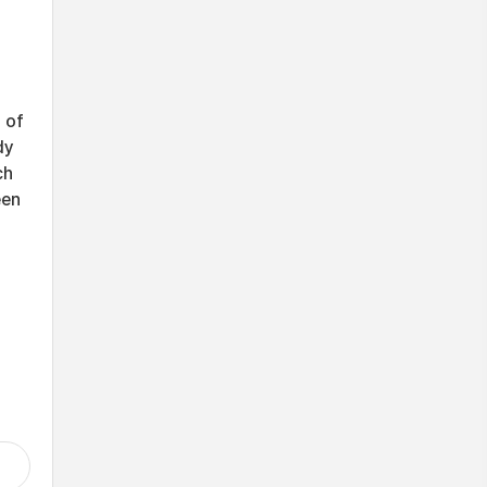
 of
dy
ch
een