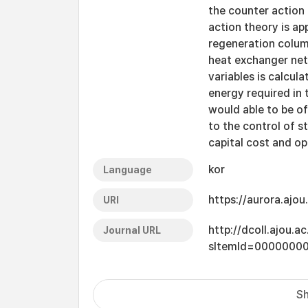
the counter action 
action theory is a
regeneration column
heat exchanger net
variables is calcul
energy required in
would able to be o
to the control of 
capital cost and op
kor
Language
https://aurora.ajo
URI
http://dcoll.ajou.
Journal URL
sItemId=0000000
Sh