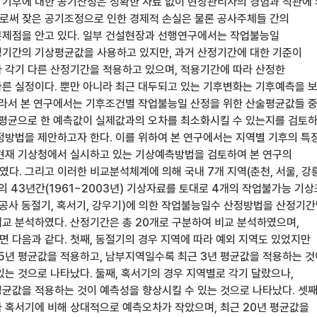
기후에 대한 공기산정은 정확한 자료 없이 현장관리자의 경험과 직관에
써 잦은 공기조정으로 인한 경제적 손실은 물론 공사주체들 간의
제점을 안고 있다. 일부 건설현장과 선행연구에서는 작업불능일
기간의 기상평균값을 사용하고 있지만, 과거 산정기간에 대한 기준이
 각기 다른 산정기간을 적용하고 있으며, 적용기간에 따라 산정한
른 실정이다. 뿐만 아니라 최근 대두되고 있는 기후변화는 기후예측을 
따라서 본 연구에서는 기후조건별 작업불능일 산정을 위한 산술평균값들 
술평균으로 한 예측값이 실제값과의 오차를 최소화시킬 수 있는지를 검토하
정방법을 제안하고자 한다. 이를 위하여 본 연구에서는 지역별 기후의 특
현재 기상청에서 실시하고 있는 기상예측방법을 검토하여 본 연구의
다. 그리고 이러한 비교분석체계에 의해 국내 7개 지역(춘천, 서울, 강릉
주)의 43년간(1961~2003년) 기상자료를 토대로 4개의 작업불가능 기
감공사 동절기, 혹서기, 강우기)에 의한 작업불능일수 산정방법을 산정기
교 분석하였다. 산정기간은 총 20개로 구분하여 비교 분석하였으며,
 다음과 같다. 첫째, 동절기의 경우 지역에 따라 예외 지역도 있었지만
5년 평균값을 적용하고, 남부지역일수록 최근 3년 평균값을 적용하는 것
있는 것으로 나타났다. 둘째, 혹서기의 경우 지역별로 각기 달랐으나,
평균값을 적용하는 것이 예측성을 향상시킬 수 있는 것으로 나타났다. 셋째
 혹서기에 비해 상대적으로 예측오차가 작았으며, 최근 20년 평균값을