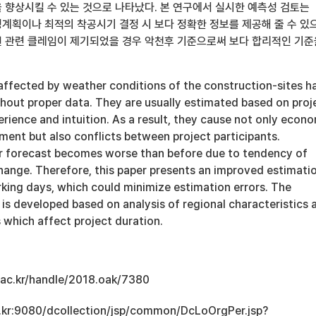
 향상시킬 수 있는 것으로 나타났다. 본 연구에서 실시한 예측성 검토는
계획이나 최적의 착공시기 결정 시 보다 정확한 정보를 제공해 줄 수 있
 관련 클레임이 제기되었을 경우 악천후 기준으로써 보다 합리적인 기준
ffected by weather conditions of the construction-sites h
hout proper data. They are usually estimated based on proj
rience and intuition. As a result, they cause not only econ
ment but also conflicts between project participants.
 forecast becomes worse than before due to tendency of
hange. Therefore, this paper presents an improved estimati
ing days, which could minimize estimation errors. The
is developed based on analysis of regional characteristics 
 which affect project duration.
u.ac.kr/handle/2018.oak/7380
ac.kr:9080/dcollection/jsp/common/DcLoOrgPer.jsp?