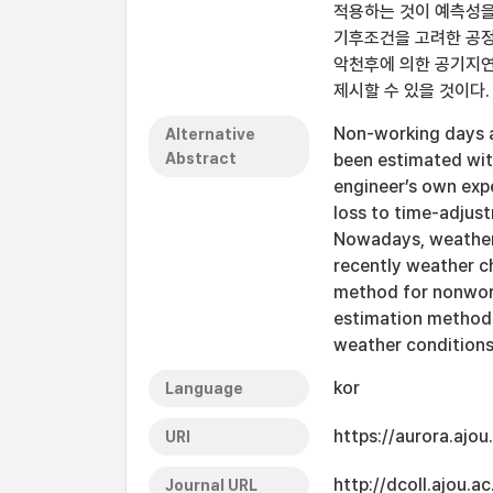
적용하는 것이 예측성을
기후조건을 고려한 공정
악천후에 의한 공기지연
제시할 수 있을 것이다.
Non-working days a
Alternative
Abstract
been estimated wit
engineer’s own expe
loss to time-adjust
Nowadays, weather
recently weather c
method for nonwork
estimation method 
weather conditions
kor
Language
https://aurora.ajo
URI
http://dcoll.ajou.
Journal URL