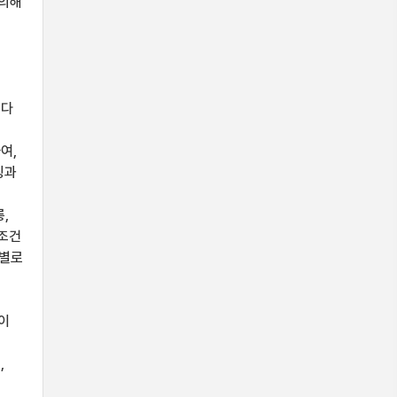
 의해
보다
중
여,
징과
,
상조건
간별로
이
,