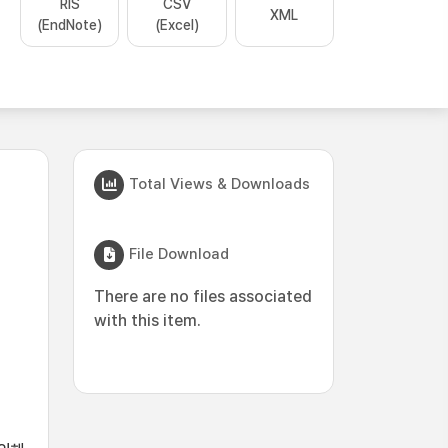
RIS
CSV
XML
(EndNote)
(Excel)
Total Views & Downloads
File Download
There are no files associated
with this item.