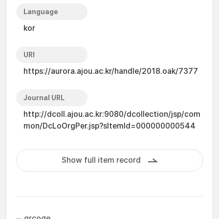
Language
kor
URI
https://aurora.ajou.ac.kr/handle/2018.oak/7377
Journal URL
http://dcoll.ajou.ac.kr:9080/dcollection/jsp/com
mon/DcLoOrgPer.jsp?sItemId=000000000544
Show full item record