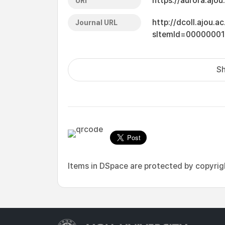
https://aurora.ajo
URI
http://dcoll.ajou.
Journal URL
sItemId=0000000
Sh
Items in DSpace are protected by copyright