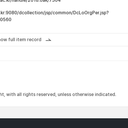
u.ac.kr/handle/2018.oak/7304
ac.kr:9080/dcollection/jsp/common/DcLoOrgPer.jsp?
10560
ow full item record
, with all rights reserved, unless otherwise indicated.