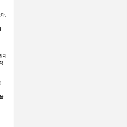
다.
한
고
불일치
적
을
로
언을