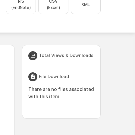
RIS
CSV
XML
(EndNote)
(Excel)
Total Views & Downloads
File Download
There are no files associated
with this item.