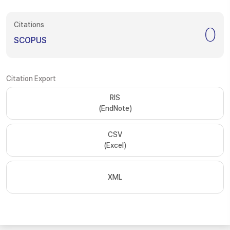
Citations
0
SCOPUS
Citation Export
RIS
(EndNote)
CSV
(Excel)
XML