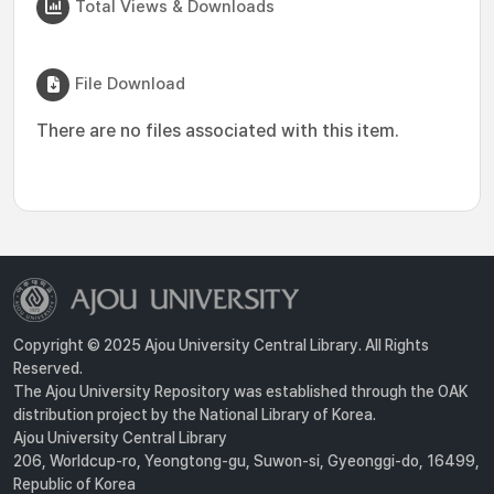
Total Views & Downloads
File Download
There are no files associated with this item.
Copyright © 2025 Ajou University Central Library. All Rights
Reserved.
The Ajou University Repository was established through the OAK
distribution project by the National Library of Korea.
Ajou University Central Library
206, Worldcup-ro, Yeongtong-gu, Suwon-si, Gyeonggi-do, 16499,
Republic of Korea