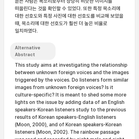
듣는 사람은 목소리로부터 상당히 비슷한 이미지를
떠올린다는 것을 확인할 수 있었다. 또한 특정 목소리에
대한 선호도와 특정 사진에 대한 선호도를 비교해 보았을
때, 목소리에 대한 선호도가 훨씬 더 높은 비율로
일치하였다.
Alternative
Abstract
This study aims at investigating the relationship
between unknown foreign voices and the images
triggered by the voices. Do listeners form similar
images from unknown foreign voices? Is it
culture-specific? It is meant to shed some more
lights on the issue by adding data of an English
speakers-Korean listeners study to the previous
results of Korean speakers-English listeners
(Moon, 2000), and of Korean speakers-Korean
listeners (Moon, 2002). The rainbow passage