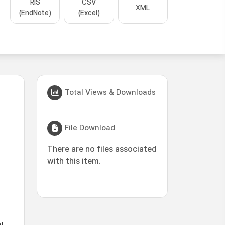
RIS
CSV
XML
(EndNote)
(Excel)
Total Views & Downloads
File Download
There are no files associated
with this item.