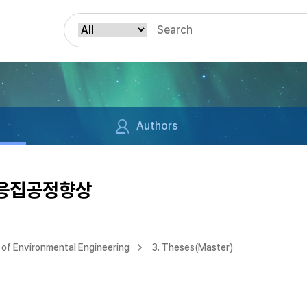
Authors
 응집공정향상
of Environmental Engineering
3. Theses(Master)