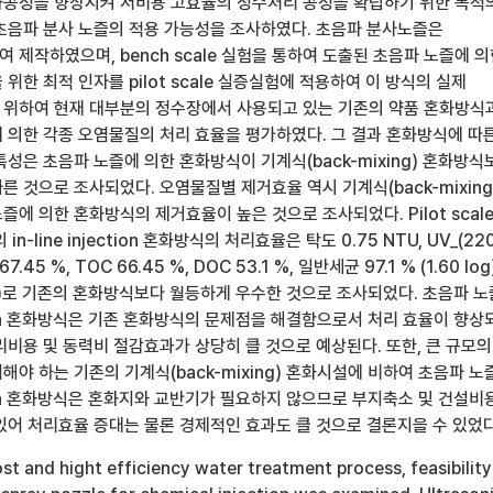
공정을 향상시켜 저비용 고효율의 정수처리 공정을 확립하기 위한 목적
초음파 분사 노즐의 적용 가능성을 조사하였다. 초음파 분사노즐은
제작하였으며, bench scale 실험을 통하여 도출된 초음파 노즐에 
위한 최적 인자를 pilot scale 실증실험에 적용하여 이 방식의 실제
위하여 현재 대부분의 정수장에서 사용되고 있는 기존의 약품 혼화방식
 의한 각종 오염물질의 처리 효율을 평가하였다. 그 결과 혼화방식에 따
성은 초음파 노즐에 의한 혼화방식이 기계식(back-mixing) 혼화방식
 것으로 조사되었다. 오염물질별 제거효율 역시 기계식(back-mixing
에 의한 혼화방식의 제거효율이 높은 것으로 조사되었다. Pilot scal
n-line injection 혼화방식의 처리효율은 탁도 0.75 NTU, UV_(220
67.45 %, TOC 66.45 %, DOC 53.1 %, 일반세균 97.1 % (1.60 log)
log)로 기존의 혼화방식보다 월등하게 우수한 것으로 조사되었다. 초음파 
jection 혼화방식은 기존 혼화방식의 문제점을 해결함으로서 처리 효율이 향상
리비용 및 동력비 절감효과가 상당히 클 것으로 예상된다. 또한, 큰 규모의
야 하는 기존의 기계식(back-mixing) 혼화시설에 비하여 초음파 노
jection 혼화방식은 혼화지와 교반기가 필요하지 않으므로 부지축소 및 건설비
있어 처리효율 증대는 물론 경제적인 효과도 클 것으로 결론지을 수 있었다
st and hight efficiency water treatment process, feasibility