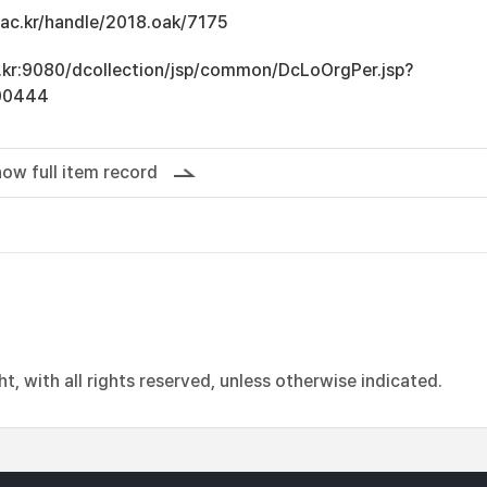
u.ac.kr/handle/2018.oak/7175
ac.kr:9080/dcollection/jsp/common/DcLoOrgPer.jsp?
00444
ow full item record
, with all rights reserved, unless otherwise indicated.