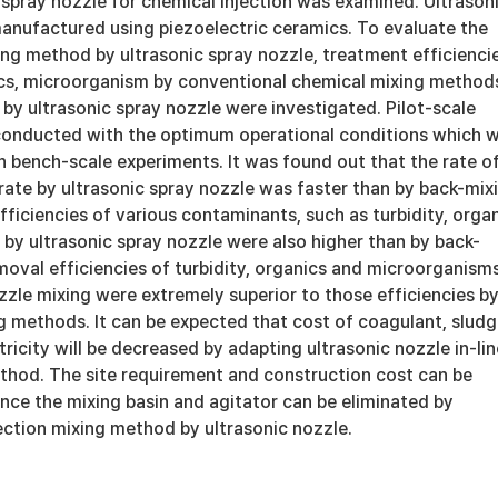
 spray nozzle for chemical injection was examined. Ultrason
anufactured using piezoelectric ceramics. To evaluate the
xing method by ultrasonic spray nozzle, treatment efficienci
nics, microorganism by conventional chemical mixing method
by ultrasonic spray nozzle were investigated. Pilot-scale
onducted with the optimum operational conditions which 
 bench-scale experiments. It was found out that the rate o
rate by ultrasonic spray nozzle was faster than by back-mix
iciencies of various contaminants, such as turbidity, orga
by ultrasonic spray nozzle were also higher than by back-
oval efficiencies of turbidity, organics and microorganism
zzle mixing were extremely superior to those efficiencies b
g methods. It can be expected that cost of coagulant, slud
ricity will be decreased by adapting ultrasonic nozzle in-lin
ethod. The site requirement and construction cost can be
nce the mixing basin and agitator can be eliminated by
jection mixing method by ultrasonic nozzle.