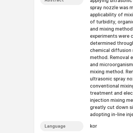
Abstract
applying ultrasonic
spray nozzle was m
applicability of mi
of turbidity, orga
and mixing method 
experiments were c
determined through
chemical diffusion 
method. Removal eff
and microorganism 
mixing method. Rem
ultrasonic spray no
conventional mixin
treatment and elect
injection mixing m
greatly cut down si
adopting in-line in
kor
Language