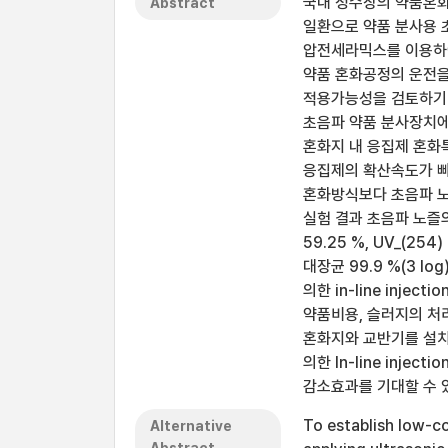
국내 정수장의 약품혼화
Abstract
일환으로 약품 분사용 
압전세라믹스를 이용하여 
약품 혼화공정의 운전을 
적용가능성을 검토하기 
초음파 약품 분사장치에
혼화지 내 응집제 혼화특
응집제의 확산속도가 빠른
혼화방식보다 초음파 노즐
실험 결과 초음파 노즐의 i
59.25 %, UV_(254) 
대장균 99.9 %(3 
의한 in-line in
약품비용, 슬러지의 처
혼화지와 교반기를 설치해
의한 In-line in
감소효과를 기대할 수 
To establish low-co
Alternative