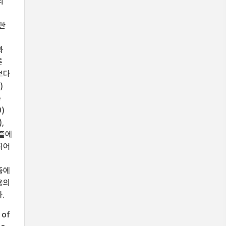
의
의한
과
른
보다
)
e
)
,
노즐에
되어
즐에
용의
.
 of