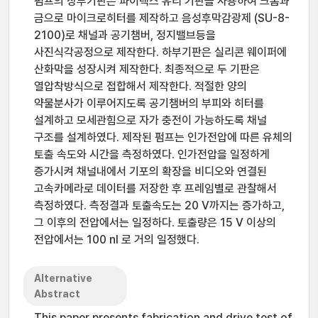
펌프의 상부기판은 파이렉스 유리 기판을 사용하여 크롬과
금으로 마이크로히터를 제작하고 음성후막감광제 (SU-8-
2100)로 채널과 공기챔버, 정지밸브등을
사진식각공정으로 제작한다. 하부기판은 실리콘 웨이퍼에
산화막을 성장시켜 제작한다. 최종적으로 두 기판은
열압착방식으로 접합해서 제작한다. 적절한 양의
약물분사가 이루어지도록 공기챔버의 부피와 히터를
설계하고 모세관힘으로 자가 충전이 가능하도록 채널
구조를 설계하였다. 제작된 펌프는 인가전압에 따른 유체의
토출 속도와 시간을 측정하였다. 인가전압을 일정하게
증가시켜 채널내에서 기포의 확장을 비디오와 연결된
고속카메라로 데이터를 저장한 후 프레임별로 관찰해서
측정하였다. 측정결과 토출속도는 20 V까지는 증가하고,
그 이후의 전압에서는 일정하다. 토출량은 15 V 이상의
전압에서는 100 nl 로 거의 일정했다.
Alternative
Abstract
This paper presents fabrication and drive test of