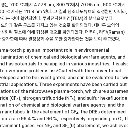
 700 ℃에서 47.78 nm, 800 ℃에서 70.95 nm, 900 ℃에서
1000 ℃에서는 111.9 nm 였다. 그 결과 탄소나노튜브의 직경뿐만 아니라,
수라는 것이 확인되었다. 투과전자현미경(TEM)의 분석으로부터
모양과 같은 구조를 가지고 있는 것으로 확인되었다. 대나무 모양의
성화된 질소에 의해 형성된 것으로 확인되었다. 더욱이, 라만(Raman)
 증가함에 따라 결정성과 수율 또한 증가한다는 것을 보여 주고있다.
ma-torch plays an important role in environmental
ntamination of chemical and biological warfare agents, and
 has potentials to be applied in various industries. It is als
l to overcome problems ass℃iated with the conventional
veloped and to be investigated, and can be evaluated for w
trial applications. Three experiments have been carried out 
lications of the microwave plasma-torch, which are abateme
ide (CF₄), nitrogen trifluoride (NF₃), and sulfur hexafluoride
nation of chemical and biological warfare agents, and the
n nanotubes. In the abatement of CF₄, the DREs determined
data are 99.4 % and 96 %, respectively, depending on O₂ f
ntaminant gases. For NF₃ and SF_(6) abatement, we achieve