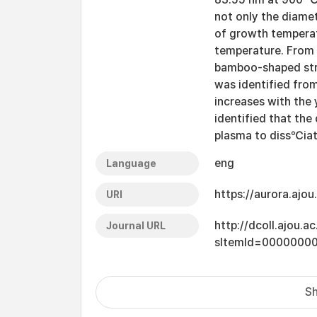
not only the diamet
of growth temperat
temperature. From 
bamboo-shaped stru
was identified fro
increases with the 
identified that the
plasma to diss℃iat
eng
Language
https://aurora.ajo
URI
http://dcoll.ajou.
Journal URL
sItemId=0000000
Sh