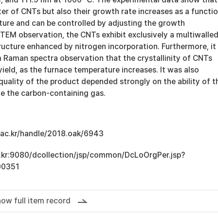
er of CNTs but also their growth rate increases as a functi
ure and can be controlled by adjusting the growth
TEM observation, the CNTs exhibit exclusively a multiwalle
cture enhanced by nitrogen incorporation. Furthermore, it
m Raman spectra observation that the crystallinity of CNTs
yield, as the furnace temperature increases. It was also
 quality of the product depended strongly on the ability of t
e the carbon-containing gas.
u.ac.kr/handle/2018.oak/6943
ac.kr:9080/dcollection/jsp/common/DcLoOrgPer.jsp?
00351
ow full item record