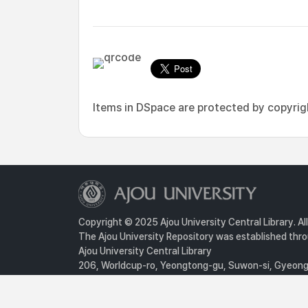
Items in DSpace are protected by copyright
Copyright © 2025 Ajou University Central Library. Al
The Ajou University Repository was established throu
Ajou University Central Library
206, Worldcup-ro, Yeongtong-gu, Suwon-si, Gyeongg
Privacy Policy
For inquiries, contact :