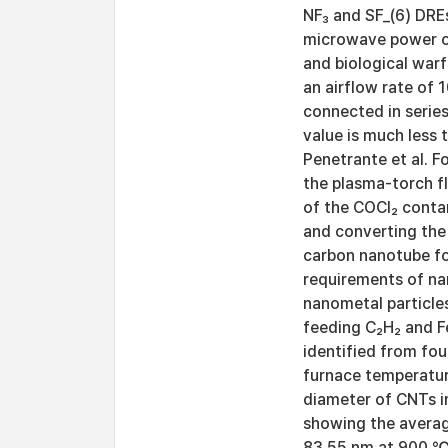
NF₃ and SF_(6) DRE
microwave power of
and biological warf
an airflow rate of
connected in series
value is much less 
Penetrante et al. F
the plasma-torch 
of the COCl₂ conta
and converting the
carbon nanotube for
requirements of na
nanometal particle
feeding C₂H₂ and Fe
identified from fo
furnace temperatu
diameter of CNTs i
showing the avera
83.55 nm at 900 ℃,