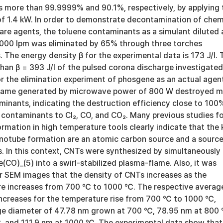
s more than 99.9999% and 90.1%, respectively, by applying 
 1.4 kW. In order to demonstrate decontamination of chem
are agents, the toluene contaminants as a simulant diluted 
 1000 lpm was eliminated by 65% through three torches
. The energy density β for the experimental data is 173 J/l. 
than β = 393 J/l of the pulsed corona discharge investigated
or the elimination experiment of phosgene as an actual agen
flame generated by microwave power of 800 W destroyed 
minants, indicating the destruction efficiency close to 100
 contaminants to Cl₂, CO, and CO₂. Many previous studies f
mation in high temperature tools clearly indicate that the 
notube formation are an atomic carbon source and a source
s. In this context, CNTs were synthesized by simultaneously
(CO)_(5) into a swirl-stabilized plasma-flame. Also, it was
ur SEM images that the density of CNTs increases as the
re increases from 700 ℃ to 1000 ℃. The respective averag
ncreases for the temperature rise from 700 ℃ to 1000 ℃,
ge diameter of 47.78 nm grown at 700 ℃, 78.95 nm at 800
 and 111.9 nm at 1000 ℃. The experimental data show that