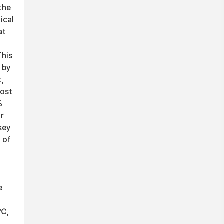
the
ical
at
This
 by
t,
most
%
or
key
 of
e
 ℃,