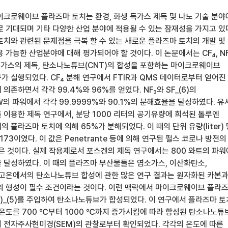
이크로웨이브 플라즈마 토치는 환경, 화생 독가스 제독 및 나노 기술 분야
로 기대되며 기타 다양한 산업 분야에 적용될 수 있는 잠재성을 가지고 있
토치와 관련된 문제점을 극복 할 수 있는 새로운 플라즈마 토치의 개발 및
 가능한 산업분야에 대해 평가되어야 할 것이다. 이 논문에서는 CF₄, NF
생 독가스의 제독, 탄소나노튜브(CNT)의 합성을 포함하는 마이크로웨이브
 실행되었다. CF₄ 분해 연구에서 FTIR과 QMS 데이터로부터 얻어진
의존하면서 각각 99.4%와 96%를 얻었다. NF₃와 SF_(6)의
W의 파워에서 각각 99.9999%와 90.1%의 분해효율을 달성하였다. 유
 이용한 제독 연구에서, 분당 1000 리터의 공기유량에 희석된 톨루엔
의 플라즈마 토치에 의해 65%가 분해되었다. 이 때의 단위 유량(liter) 
 173이였다. 이 값은 Penetrante 등에 의해 연구된 펄스 코로나 방전의
훨씬 적은 것이다. 실제 작용제로서 포스겐의 제독 연구에서는 800 와트의 파
을 달성하였다. 이 때의 플라즈마 부산물들은 염소가스, 이산화탄소,
 고온에서의 탄소나노튜브 합성에 관한 많은 연구 결과는 원자화된 카본
의 형성이 필수 조건이라는 것이다. 이런 맥락에서 마이크로웨이브 플라
CO)_(5)를 주입하여 탄소나노튜브가 합성되었다. 이 연구에서 플라즈마 
 온도를 700 ℃부터 1000 ℃까지 증가시킴에 따라 합성된 탄소나노튜
 전자주사현미경(SEM)의 관찰로부터 확인되었다. 각각의 온도에 따른