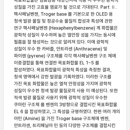
목표화합물은 염료감응 태양전지에 적용 시 우수한 광학적
성질을 가진 고효율 염료가 될 것으로 기대된다. Part Ⅱ.
헥사페닐벤젠, Troger base 를 기본으로 한 OLED 용
청색 발광 물질 및 정공수송 물질의 합성과 특성에 관한
연구 헥사페닐벤젠 (Hexaphenylbenzene) 계 화합물은
광학적 성질이 우수하며 높은 열안정 성을 가지는 동시에
필름을 잘 형성하는 것으로 알려져 있다. 이에 광학적
성질이 우수 한 카바졸, 안트라센 (Anthracene) 및
파이렌 (pyrene) 구조체를 각각 헥사페닐벤젠 구조 체에
이중결합을 통해 연결한 목표화합물 EL 1~5 를
합성하였다. 목표화합물의 광학적 특성을 측정한 결과,
청색 영역에서 강한 발광을 기록하였다. 이러한 구조를
가진 목표 화합물은 높은 열적 안정성을 가지며 광학적
성질이 우수한 청색 발광 물질로의 사용 이 예상된다. 또한
적색 발광 물질로 사용키 위해 광학적 성질이 우수한
쿠마린 구조체 를 벤젠의 3방향으로 결합시킨 목표화합물
EL 6 을 합성하였고, 그 특성을 규명하였다. 한편 여러 개의
아민 (Amine) 을 가진 Troger base 구조체에 벤젠,
안트라센, 트리페닐아 민 등의 다양한 구조체를 결합시킨