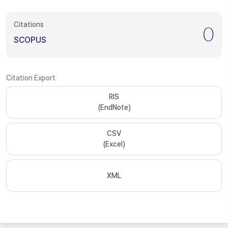
Citations
0
SCOPUS
Citation Export
RIS
(EndNote)
CSV
(Excel)
XML