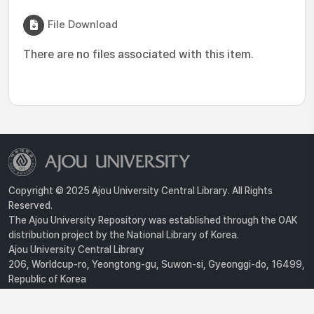
File Download
There are no files associated with this item.
Copyright © 2025 Ajou University Central Library. All Rights
Reserved.
The Ajou University Repository was established through the OAK
distribution project by the National Library of Korea.
Ajou University Central Library
206, Worldcup-ro, Yeongtong-gu, Suwon-si, Gyeonggi-do, 16499,
Republic of Korea
Privacy Policy
For inquiries, contact :