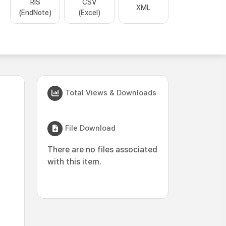
RIS
CSV
XML
(EndNote)
(Excel)
Total Views & Downloads
File Download
There are no files associated
with this item.