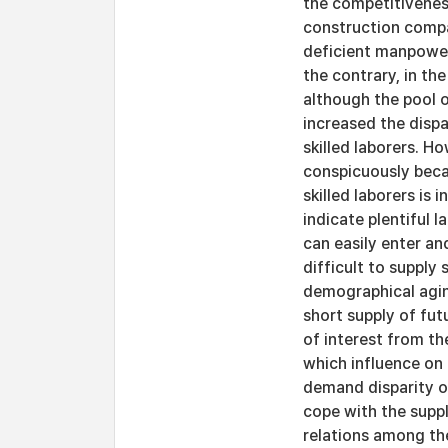
the competitiveness
construction compa
deficient manpower 
the contrary, in the
although the pool of
increased the disp
skilled laborers. H
conspicuously beca
skilled laborers is
indicate plentiful 
can easily enter an
difficult to supply
demographical aging
short supply of fut
of interest from th
which influence on
demand disparity of
cope with the suppl
relations among th