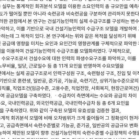
 실무는 통계적인 회귀분석 모델을 이용한 소요인력의 총 규모만을 예
확도가 떨어질 뿐만 아니라 숙련공과 비숙련공을 구분하여 관리하지 못한
이러한 관점에서 본 연구는 건설기능인력의 실제 수급구조를 구성하는 변수
악하고, 이를 기반으로 국내 건설기능인력의 수급구조 모델을 개발하여 
하는데 그 목적이 있다. 본 연구에서는 위와 같은 목적을 달성하기 위해
 공급에 영향을 미치는 요인과 요인간의 영향관계를 구체적으로 파악한 
델을 이용하여 건설기능인력의 수급구조를 모델화하였다. 구체적으로,
 수요구조로서 건설수요에 대한 인력의 파생수요구조를 파악하고, 이를
무비율, 일당, 근로일수 등 총 11개 요인을 반영하여 수요모델을
에서는 실제 공급구조로서 인력구성원 구조, 숙련형성 구조, 진입 및 이
 기반으로 훈련생, 일반공, 준기공, 기능공, 숙련기간, 상위기능수준으로의
 퇴직률, 직업조건(임금수준, 고용수준, 직업전망, 사회복지, 현장근로여건)
하여 공급모델을 구축하였다. ㆍ수급차이 측면에서는 수요와 공급의 차이
요, 국내인력공급, 외국인력공급, 국내인력수급차 등 총 6개 요인을
 구축하였다. 위와 같이 구축된 모델의 유효성을 검증한 결과,
계적 회귀분석 모델에 비해 오차범위가 크게 줄어들어 그 정확성이 현저
, 공급측면에서 숙련수준별로 기능공, 준기공, 일반공의 공급규모 변화
능하여 제안된 모델이 향후 건설기능인력의 숙련수준별 수급정책의 수행