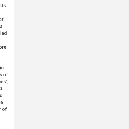
sts
of
 a
lled
ore
in
s of
ns',
d.
nd
he
y of