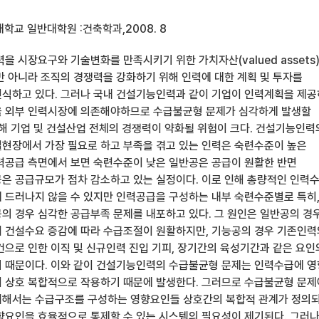
학교 일반대학원 :건축학과,2008. 8
을 시장요구와 기술변화를 만족시키기 위한 가치자산(valued assets
만 아니라 조직의 경쟁력을 강화하기 위해 인력에 대한 계획 및 투자를
식하고 있다. 그러나 국내 건설기능인력과 같이 기업이 인력계획을 제
을 외부 인력시장에 의존해야하므로 수급불균형 문제가 심각하게 발생할
인해 기업 및 건설산업 전체의 경쟁력이 약화될 위험이 크다. 건설기능인력
현장에서 가장 필요로 하고 부족을 겪고 있는 인력은 숙련수준이 높은
력공급 측면에서 보면 숙련수준이 낮은 일반공은 공급이 원활한 반면
은 공급규모가 점차 감소하고 있는 실정이다. 이로 인해 총량적인 인력
 드러나지 않을 수 있지만 인력공급을 구성하는 내부 숙련수준별로 특히
의 경우 심각한 공급부족 문제를 내포하고 있다. 그 원인은 일반공의 경
 건설수요 증감에 따라 수급조절이 원활하지만, 기능공의 경우 기존인력
건으로 인한 이직 및 신규인력 진입 기피, 장기간의 육성기간과 같은 요인
 때문이다. 이와 같이 건설기능인력의 수급불균형 문제는 인력수급에 
 상호 복합적으로 작용하기 때문에 발생한다. 그러므로 수급불균형 문제
해서는 수급구조를 구성하는 영향요인들 상호간의 복합적 관계가 정의되
향요인을 효율적으로 통제할 수 있는 시스템의 필요성이 제기된다. 그러