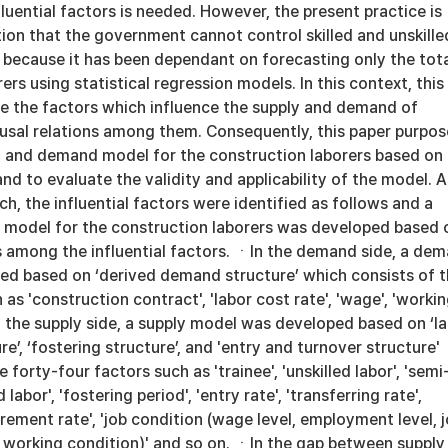
fluential factors is needed. However, the present practice is
tion that the government cannot control skilled and unskille
 because it has been dependant on forecasting only the tot
ers using statistical regression models. In this context, this
ne the factors which influence the supply and demand of
ausal relations among them. Consequently, this paper purpos
y and demand model for the construction laborers based on
and to evaluate the validity and applicability of the model. A
ch, the influential factors were identified as follows and a
model for the construction laborers was developed based 
ns among the influential factors. ㆍIn the demand side, a de
d based on ‘derived demand structure’ which consists of 
as 'construction contract', 'labor cost rate', 'wage', 'worki
 the supply side, a supply model was developed based on ‘l
e’, ‘fostering structure’, and 'entry and turnover structure'
 forty-four factors such as 'trainee', 'unskilled labor', 'semi
ed labor', 'fostering period', 'entry rate', 'transferring rate',
tirement rate', 'job condition (wage level, employment level, 
, working condition)' and so on. ㆍIn the gap between supply