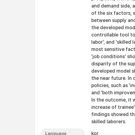
and demand side, 
of the six factors, 
between supply and
the developed mode
controllable tool to
labor', and 'skilled 
most sensitive fac
'job conditions' sh
disparity of the su
developed model sh
the near future. In 
policies, such as 'i
and 'both improvem
In the outcome, it
increase of trainee
findings showed tha
skilled laborers.
kor
Language