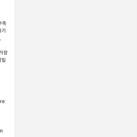
부족
하기
,
 가장
시킬
re
en