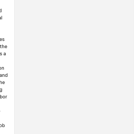
d
al
es
 the
s a
on
mand
the
ng
abor
-
job