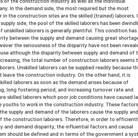
 of the construction industry as well as the individual
ny. In the demand side, the most required but the most
in the construction sites are the skilled (trained) laborers.
 supply side, the pool of the skilled laborers has been dwindl
 unskilled laborers is generally plentiful. This condition has
arity between the supply and demand causing great shortag
owever the seriousness of the disparity have not been reveal
use although the disparity between supply and demand of 
 increasing, the total number of construction laborers seems 
laborers. Unskilled laborers can be supplied readily because t
d leave the construction industry. On the other hand, it is
 skilled laborers as soon as the demand arises because of
, long fostering period, and increasing turnover rate and
ure skilled laborers which poor job conditions have caused l
e youths to work in the construction industry. These factor
 the supply and demand of the laborers cause the supply an
 the construction laborers. Therefore, in order to efficientl
y and demand disparity, the influential factors and causal
em should be defined and in terms of the government a sy