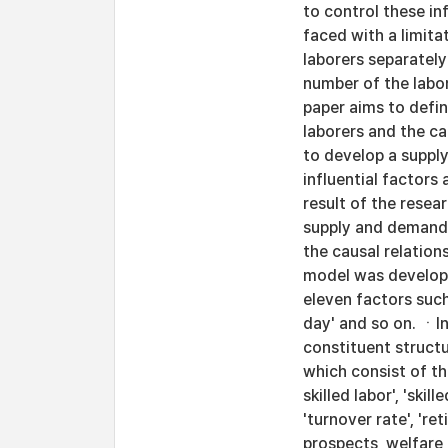
to control these in
faced with a limita
laborers separately
number of the labor
paper aims to defi
laborers and the c
to develop a suppl
influential factors 
result of the resear
supply and demand 
the causal relatio
model was develope
eleven factors such 
day' and so on. ㆍIn
constituent structur
which consist of the
skilled labor', 'skill
'turnover rate', 're
prospects, welfare