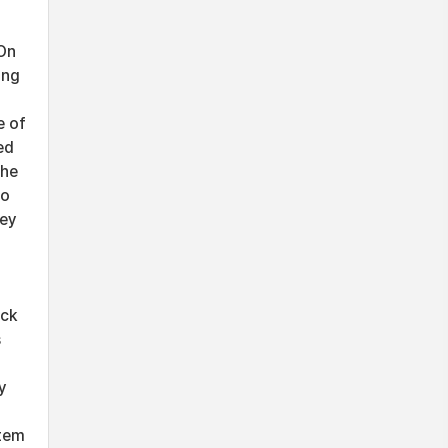
 On
ing
e of
ed
the
to
hey
ack
s
d
y
stem