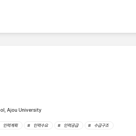
l, Ajou University
인력계획
인력수요
인력공급
수급구조