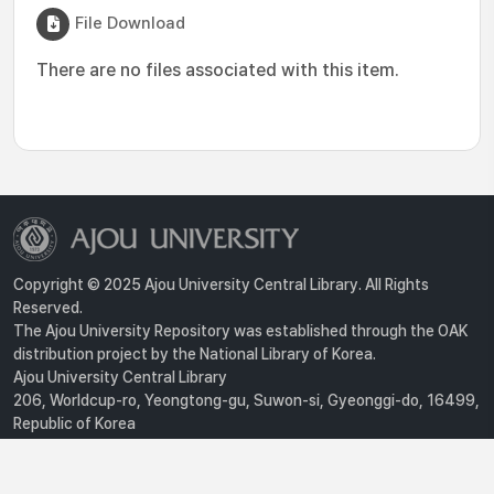
File Download
There are no files associated with this item.
Copyright © 2025 Ajou University Central Library. All Rights
Reserved.
The Ajou University Repository was established through the OAK
distribution project by the National Library of Korea.
Ajou University Central Library
206, Worldcup-ro, Yeongtong-gu, Suwon-si, Gyeonggi-do, 16499,
Republic of Korea
Privacy Policy
For inquiries, contact :