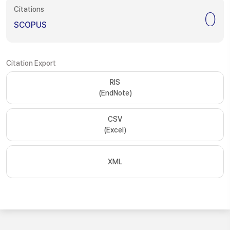
Citations
0
SCOPUS
Citation Export
RIS
(EndNote)
CSV
(Excel)
XML