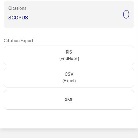
Citations
0
SCOPUS
Citation Export
RIS
(EndNote)
CSV
(Excel)
XML