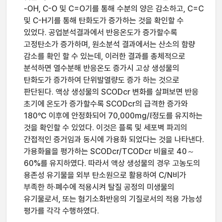
-OH, C-O 및 C=O기를 통해 수분의 양은 감소하고, C=C
및 C-H기를 통해 탄화도가 증가하는 것을 확인할 수
있었다. 공업분석결과에서 반응온도가 증가할수록
고정탄소가 증가하며, 원소분석 결과에서는 산소의 함량
감소를 확인 할 수 있는데, 이러한 결과를 총체적으로
분석하면 열수분해 반응온도 증가시 고상 생성물의
탄화도가 증가하여 단위발열량도 증가 하는 것으로
판단된다. 액상 생성물의 SCODcr 변화를 살펴보면 반응
초기에 온도가 증가할수록 SCODcr의 급격한 증가와
180℃ 이후에 안정화되어 70,000mg/ℓ정도를 유지하는
것을 확인할 수 있었다. 이것은 플록 및 세포벽 파괴의
간접적인 증거임과 동시에 가용화 되었다는 것을 나타낸다.
가용화율을 평가하는 SCODcr/TCODcr 비율로 40～
60%를 유지하였다. 따라서 액상 생성물의 경우 고농도의
용존성 유기물을 외부 탄소원으로 활용하여 C/N비가
부족한 하·폐수에 적용시켜 탈질 공정의 미생물의
유기물로서, 또는 혐기소화반응의 기질로서의 적용 가능성
평가를 각각 수행하였다.