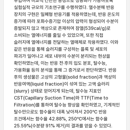
투입하여 비교적 간단한 공정으로 상용화가 가능하도록
실험실적 규모의 기초연구를 수행하였다. 열수분해 반응
장치의 구현은 밀폐형 반응기를 적용하였는데, 반응 온도의
증가에 따라 포화수증기압 이상의 압력이 형성되어 수분이
증발되지 않고 액상으로 존재하여 잠열(539cal/g)로
소비되는 열에너지를 줄일 수 있었으며, 또한 직접
슬러지에 열에너지를 전달하는 열매체로 작용하였다. 이와
같은 반응을 통해 슬러지를 구성하는 플록 및 세포의
파괴가 일어나고 세포 내부의 수분이 분리되는 현상을
확인하였는데, 이는 반응 전·후의 입도 분포, 탈수능,
가용화율 등의 분석을 통해 그 증거로서 판단하였다. 반응
후의 생성물은 고상의 고형물(solid fraction)과 액상의
반응여액(liquid fraction)이 섞여 있는 고액 슬러리
(slurry) 상태로 얻어지게 되는데, 탈수능 지표인
CST(Capillary Suction Time)와 TTF(Time to
Filtration)를 통하여 탈수능 향상을 확인하였고, 기계적인
탈수만으로도 함수율이 대폭 낮아져서 200℃ 반응
조건에서는 함수율 42.88%, 250℃에서는 함수율
25.59%(수분량 91% 제거)의 결과를 얻을 수 있었다.