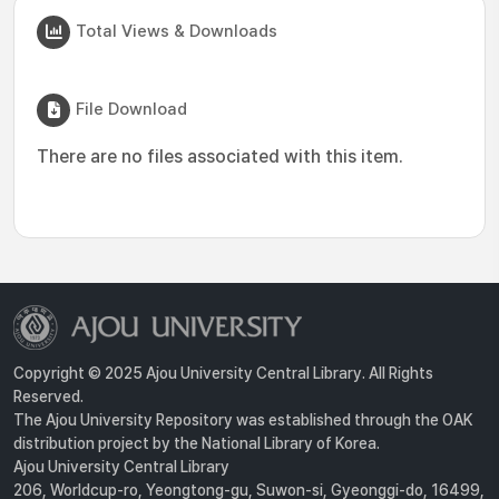
Total Views & Downloads
File Download
There are no files associated with this item.
Copyright © 2025 Ajou University Central Library. All Rights
Reserved.
The Ajou University Repository was established through the OAK
distribution project by the National Library of Korea.
Ajou University Central Library
206, Worldcup-ro, Yeongtong-gu, Suwon-si, Gyeonggi-do, 16499,