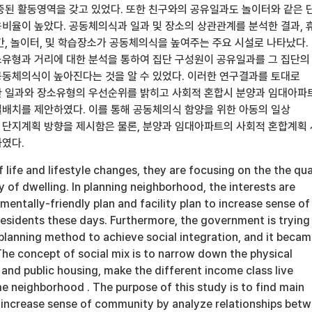
중된 활동영역을 갖고 있었다. 또한 친구와의 공유일과도 놀이터와 같은 
비율이 높았다. 공동체의식과 일과 및 장소의 상관관계를 분석한 결과, 
간, 놀이터, 및 학습장소가 공동체의식을 높여주는 주요 시설로 나타났다.
유형과 거리에 대한 분석을 통하여 집단 구성원이 공유일과를 그 집단의
동체의식이 높아진다는 것을 알 수 있었다. 이러한 연구결과를 토대로
 일과와 장소유형의 우선순위를 밝히고 사회적 혼합시 분양과 임대아파
배치를 제안하였다. 이를 통해 공동체의식 함양을 위한 아동의 일상
단지계획 방향을 제시함은 물론, 분양과 임대아파트의 사회적 혼합계획 
였다.
f life and lifestyle changes, they are focusing on the the qua
y of dwelling. In planning neighborhood, the interests are
entally-friendly plan and facility plan to increase sense of
esidents these days. Furthermore, the government is trying
 planning method to achieve social integration, and it becam
 The concept of social mix is to narrow down the physical
 and public housing, make the different income class live
e neighborhood . The purpose of this study is to find main
to increase sense of community by analyze relationships bet