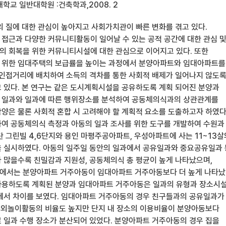
학교 일반대학원 :건축학과,2008. 2
의 질에 대한 관심이 높아지고 사회가치관이 빠른 변화를 겪고 있다.
접근과 다양한 커뮤니티활동이 일어날 수 있는 공적 공간에 대한 관심 
 회복을 위한 커뮤니티시설에 대한 관심으로 이어지고 있다. 또한
 위한 임대주택의 보급률을 높이는 과정에서 분양아파트와 임대아파트를
 인접거리에 배치하여 소득의 격차를 통한 사회적 배제가 일어나지 않도
 있다. 본 연구는 같은 도시계획시설을 공유하도록 계획 되어진 분양과
 일과와 일과에 따른 행위장소를 분석하여 공동체의식과의 상관관계를
양은 물론 사회적 혼합 시 고려해야 할 계획적 요소를 도출하고자 하였다
여 공동체의식 측정과 아동의 일과 조사를 위한 도구를 개발하여 수원과
탄 그린빌 4,6단지와 용인 마평주공아파트, 우성아파트에 사는 11~13살
 실시하였다. 아동의 일주일 동안의 일과에서 공유일과와 중요공유일과
 많을수록 친밀감과 지원성, 공동체의식 총 평균이 높게 나타났으며,
에서는 분양아파트 거주아동이 임대아파트 거주아동보다 더 높게 나타났
용하도록 계획된 분양과 임대아파트 거주아동은 일과의 유형과 장소시설
에서 차이를 보였다. 임대아파트 거주아동의 경우 친구들과의 공유일과가
 실외놀이활동의 비율도 높지만 단지 내 장소의 이용비율이 분양아동보다
 일과 수행 장소가 분산되어 있었다. 분양아파트 거주아동의 경우 집을