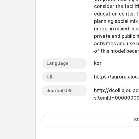
consider the facili
education center. T
planning social mix,
model in mixed inc
private and public 
activities and use o
of this model becam
kor
Language
https://aurora.ajo
URI
http://dcoll.ajou.
Journal URL
sItemId=0000000
Sh