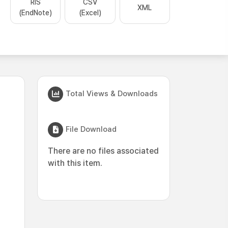
RIS
CSV
XML
(EndNote)
(Excel)
Total Views & Downloads
File Download
There are no files associated
with this item.