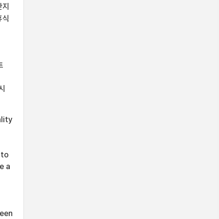
단지
휴식
트
시
lity
 to
e a
ween