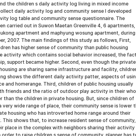
 the children s daily activity log living in mixed income
ollect daily activity log and community sense I developed
tivity log table and community sense questionnaire. The
ren carried out in Suwon Maetan Greenville 4, 6 apartments,
ukong apartment and maphyung wosung apartment, during
, 2007. The main findings of this study as follows, First,
ildren has higher sense of community than public housing
the activity which contains social behavior increased, the fac
hip, support became higher. Second, even though the private
housing are sharing same infrastructure and facility, childre
ng shows the different daily activity patter, aspects of usi
lace and homerange. Third, children of public housing usually
th friends and the ratio of outdoor play activity in their who
er than the children in private housing. But, since children of
a very wide range of place, their community sense is lower 
ivate housing who has introverted home range around their
 This shows that, to increase resident sense of community,
ir place in the complex with neighbors sharing their activity
in order to raise children s sense of community, planner has t