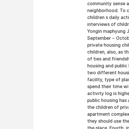
community sense and
neighborhood. To c
children s daily ac
interviews of child
Yongin maphyung J
September ~ October
private housing ch
children, also, as 
of ties and friends
housing and public 
two different housi
facility, type of p
spend their time wi
activity log is high
public housing has 
the children of pr
apartment complex.
they should use the
the place. Fourth, 