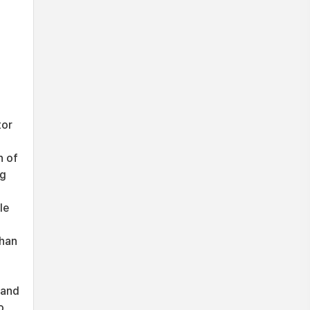
tor
n of
ng
le
than
 and
o