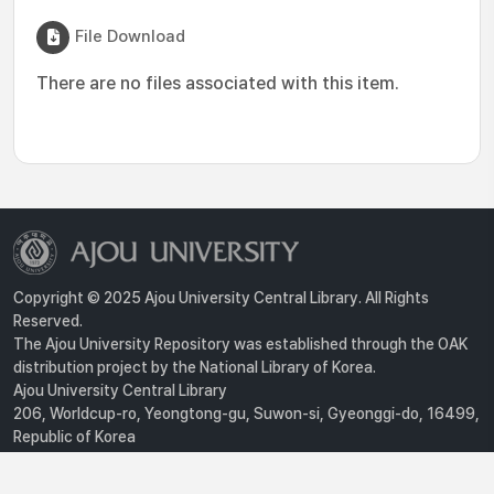
File Download
There are no files associated with this item.
Copyright © 2025 Ajou University Central Library. All Rights
Reserved.
The Ajou University Repository was established through the OAK
distribution project by the National Library of Korea.
Ajou University Central Library
206, Worldcup-ro, Yeongtong-gu, Suwon-si, Gyeonggi-do, 16499,
Republic of Korea
Privacy Policy
For inquiries, contact :