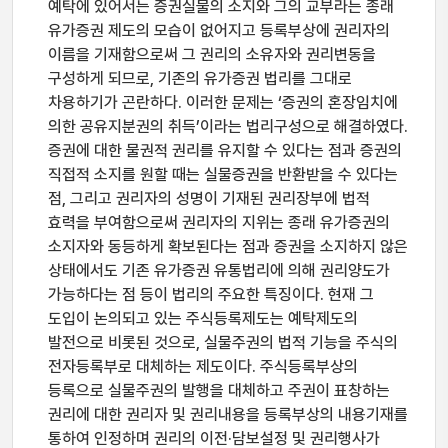
예탁에 있어서는 증권실물의 소지와 그의 교부라는 종래
유가증권 제도의 모습이 없어지고 등록부상에 권리자의
이름을 기재함으로써 그 권리의 소유자와 권리변동을
구성하게 되므로, 기존의 유가증권 법리를 그대로
차용하기가 곤란하다. 이러한 문제는 ‘증권의 혼장임치에
의한 공유지분권의 취득’이라는 법리구성으로 해결하였다.
증권에 대한 물권적 권리를 유지할 수 있다는 점과 증권의
직접적 소지를 원할 때는 실물증권을 반환받을 수 있다는
점, 그리고 권리자의 성명이 기재된 권리장부에 법적
효력을 부여함으로써 권리자의 지위는 종래 유가증권의
소지자와 동등하게 확보된다는 점과 증권을 소지하지 않은
상태에서도 기존 유가증권 유통법리에 의해 권리양도가
가능하다는 점 등이 법리의 주요한 특징이다. 현재 그
도입이 논의되고 있는 주식등록제도는 예탁제도의
발전으로 비롯된 것으로, 실물주권의 법적 기능을 주식의
전자등록부로 대체하는 제도이다. 주식등록부상의
등록으로 실물주권의 발행을 대체하고 주권이 표창하는
권리에 대한 권리자 및 권리내용을 등록부상의 내용기재를
통하여 인정하며 권리의 이전·담보설정 및 권리행사가