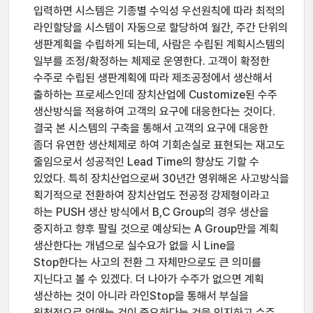
입력하면 시스템은 기종별 수익성 우선원칙에 따라 최적의
라인할당을 시스템이 자동으로 할당하여 월간, 주간 단위의
생판계획을 수립하게 되는데, 사람은 수립된 계획시스템의
일부를 조정/확정하는 체제로 운영한다. 고객이 확정한
수주로 수립된 생판계획에 따라 제조공정에서 생산해서
출하하는 프로세스인데 장치산업에 Customize된 수주
생산방식을 적용하여 고객의 요구에 대응한다는 것이다.
결국 본 시스템의 구축을 통해서 고객의 요구에 대응한
좀더 유연한 생산체제로 하여 기회손실로 표현되는 재고도
줄임으로서 성공적인 Lead Time의 향상도 기할 수
있었다. 특히 장치산업으로써 30년간 영위해온 사고방식을
획기적으로 전환하여 장치산업도 전공정 강제형이라고
하는 PUSH 생산 방식에서 B,C Group의 경우 생산을
중지하고 향후 팔릴 것으로 예상되는 A Group만을 계획
생산한다는 개념으로 실수요가 없을 시 Line을
Stop한다는 사고의 전환 그 자체만으로도 큰 의미를
지닌다고 볼 수 있겠다. 더 나아가 수주가 없으면 계획
생산하는 것이 아니라 라인Stop을 통해서 부실을
원천적으로 없애는 것이 중요하다는 것을 인지하고 수주