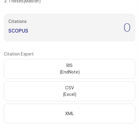
3. Theses(Master)
Citations
0
SCOPUS
Citation Export
RIS
(EndNote)
CSV
(Excel)
XML