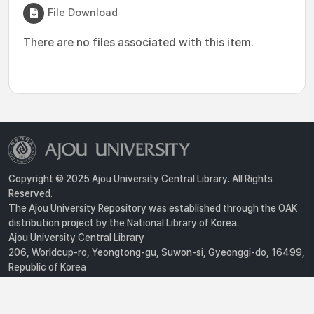
File Download
There are no files associated with this item.
Copyright © 2025 Ajou University Central Library. All Rights
Reserved.
The Ajou University Repository was established through the OAK
distribution project by the National Library of Korea.
Ajou University Central Library
206, Worldcup-ro, Yeongtong-gu, Suwon-si, Gyeonggi-do, 16499,
Republic of Korea
Privacy Policy
For inquiries, contact :