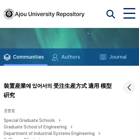
Communities
Authors
Journal
裝置産業에 있어서의 受注生産方式 適用 模型
硏究
조명호
Special Graduate Schools
Graduate School of Engineering
Department of Industrial Systems Engineering