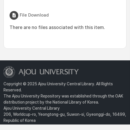
File Download
There are no files associated with this item.
Copyright © 2025 Ajou University Central Library. All Rights
Reserved.
The Ajou University Repository was established through the OAK
distribution project by the National Library of Korea.
Ajou University Central Library
206, Worldcup-ro, Yeongtong-gu, Suwon-si, Gyeonggi-do, 16499,
Republic of Korea