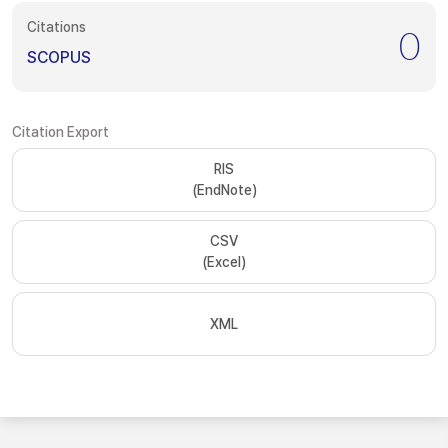
Citations
0
SCOPUS
Citation Export
RIS
(EndNote)
CSV
(Excel)
XML