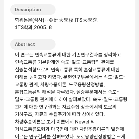
Description
학위논문(석사)--亞洲大學校 ITS大學院
:ITS학과,2005. 8
Abstract
이 연구는 연속교통류에 대한 기존연구결과를 정리하고
연속교통류 기본관계인 속도-밀도-교통량의 관계를
실증분석함으로써 연속교통류 특히 혼잡교통류에 대한
이해를 높이고자 하였다. 문헌연구부분에서는 속도-밀도-
교통량 관계, 차량추종이론, 도로용량산정방법,
혼잡교통류의 해석을 다루었다. 실증부분에서는 속도-
밀도-교통량 관계에 대하여 살펴보았다. 속도-밀도-교통량
관계에 대한 연구결과는 자료수집 장소에서의 도로의
기하구조, 자료의 수집주기에 따라 상이하였다.
차량추종이론은 초기 이론에서 Newell의
거시교통류모형과 다국면에 대한 차량추종이론의 발전에
이르는 연구결과를 살펴보았다. 도로용량산정방법은 크게