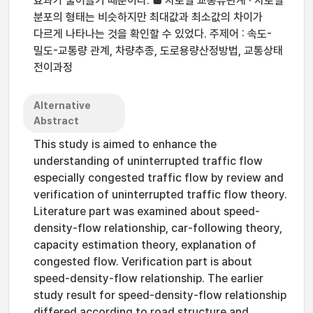
효과가 줄어들기 때문이다. ■ 차로별 교통류관계 · 차로별
분포의 형태는 비슷하지만 최대값과 최소값의 차이가
다르게 나타나는 것을 확인할 수 있었다. 주제어 : 속도-
밀도-교통량 관계, 차량추종, 도로용량산정방법, 교통상태
전이과정
Alternative
Abstract
This study is aimed to enhance the
understanding of uninterrupted traffic flow
especially congested traffic flow by review and
verification of uninterrupted traffic flow theory.
Literature part was examined about speed-
density-flow relationship, car-following theory,
capacity estimation theory, explanation of
congested flow. Verification part is about
speed-density-flow relationship. The earlier
study result for speed-density-flow relationship
differed according to road structure and