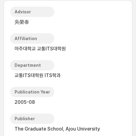
Advisor
吳榮泰
Affiliation
아주대학교 교통ITS대학원
Department
교통ITS대학원 ITS학과
Publication Year
2005-08
Publisher
The Graduate School, Ajou University