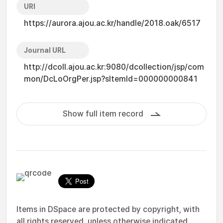
URI
https://aurora.ajou.ac.kr/handle/2018.oak/6517
Journal URL
http://dcoll.ajou.ac.kr:9080/dcollection/jsp/com
mon/DcLoOrgPer.jsp?sItemId=000000000841
Show full item record
Items in DSpace are protected by copyright, with
all rights reserved, unless otherwise indicated.