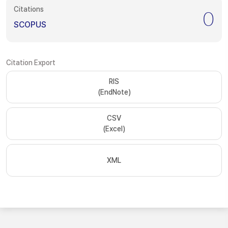
Citations
0
SCOPUS
Citation Export
RIS
(EndNote)
CSV
(Excel)
XML