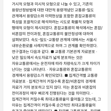
거시적 모형과 미시적 모형으로 나눌 수 있고, 기존의
용량산정방법에 대한 대안적 용량개념인 교통류-밀도
관계에서 용량감소와 이력현상을 포함한 혼잡교통류의
특성을 포괄적으로 해석하려는 시도로 확률적 모형과
행태적 모형이 제시되었다. 혼잡교통류의 해석에서는 혼잡/
비혼잡의 전이과정, 혼잡교통류의 불안정성에 대하여
살펴보았다. 속도-밀도-교통량 관계에 대해서는 서울시
내부순환로를 사례지역으로 하여 그 관계를 확인하였다.
연구결과는 다음과 같다. ■ 교통류 기본관계 자료분포 ·
낮은 밀도에서 속도자료가 넓게 분포하는 것은
자유교통류에서는 운전자에 따라 차량속도가 크게 차이가
난다는 것을 나타낸다. · 자유교통류와 혼잡교통류의
경계에서 용량감소가 확인되었다. ■ 집계간격별 교통류
자료분포 · 집계간격이 커질수록 혼잡/비혼잡의 경계에
자료가 거의 분포하고 있지 않다. 이는 혼잡과 비혼잡의
전이과정이 매우 빠르게 진행된다는 것을 의미한다. ·
집계간격이 커질수록 최대교통류율이 줄어들고 있는데, 그
이유는 집계간격이 커질수록 순간적인 최대교통류율의