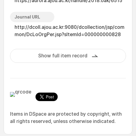
https://aurora.ajou.ac.kr/handle/2018.oak/6515
Journal URL
http://dcoll.ajou.ac.kr:9080/dcollection/jsp/com
mon/DcLoOrgPer.jsp?sItemId=000000000828
Show full item record
Items in DSpace are protected by copyright, with
all rights reserved, unless otherwise indicated.