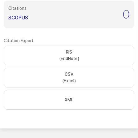
Citations
0
SCOPUS
Citation Export
RIS
(EndNote)
CSV
(Excel)
XML