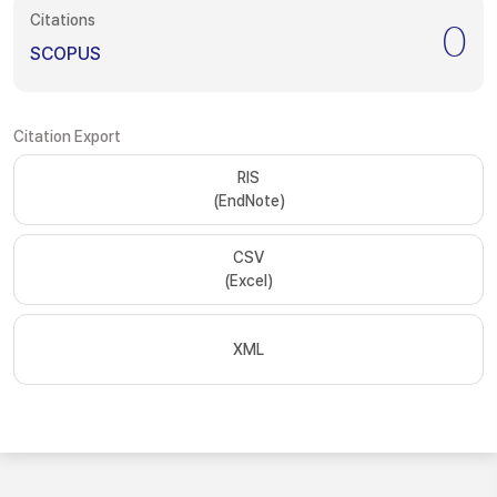
Citations
0
SCOPUS
Citation Export
RIS
(EndNote)
CSV
(Excel)
XML