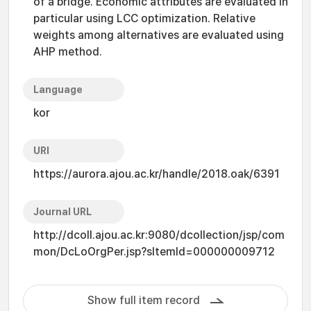
of a bridge. Economic attributes are evaluated in
particular using LCC optimization. Relative
weights among alternatives are evaluated using
AHP method.
Language
kor
URI
https://aurora.ajou.ac.kr/handle/2018.oak/6391
Journal URL
http://dcoll.ajou.ac.kr:9080/dcollection/jsp/com
mon/DcLoOrgPer.jsp?sItemId=000000009712
Show full item record