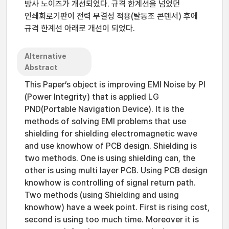
방사 노이즈가 개선되었다. 규격 한계선을 넘었던
인쇄회로기판이 전력 무결성 적용(탈동조 콘덴서) 후에
규격 한계선 아래로 개선이 되었다.
Alternative
Abstract
This Paper’s object is improving EMI Noise by PI
(Power Integrity) that is applied LG
PND(Portable Navigation Device). It is the
methods of solving EMI problems that use
shielding for shielding electromagnetic wave
and use knowhow of PCB design. Shielding is
two methods. One is using shielding can, the
other is using multi layer PCB. Using PCB design
knowhow is controlling of signal return path.
Two methods (using Shielding and using
knowhow) have a week point. First is rising cost,
second is using too much time. Moreover it is