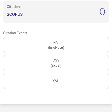
Citations
0
SCOPUS
Citation Export
RIS
(EndNote)
CSV
(Excel)
XML