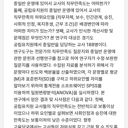
종일반 운영에 있어서 교사의 직무만족도는 어떠한가?
둘째, 공립유치원의 종일반 운영에 있어서 교사의
직무만족의 하위요인들 (직무자체, 보수, 인간관계, 승진,
사회적 인정, 복지후생, 근무 조건)은 배경변인에 따라
어떠한 차이가 있는가? 셋째, 교사가 인식한 개선사항 및
문제점은 무엇인가? 본 연구의 대상은 경기도
공립유치원에서 종일반을 담당하는 교사 188명이다.
연구도구는 전문가의 직무만족도 질문지와 종일반 운영에
관한 문헌과 선행연구를 참고로 하여 연구자가 수정·보완한
질문지를 사용하였다. 수집된 자료를 분석하기 위해서 각
문항마다 빈도와 백분율을 산출하였으며, 각 문항별로 평균
(M)과 표준편차(SD)를 구하고 하위요인별 차이를
알아보기 위하여 통계전용 소프트웨어인 SPSS를
이용하여 일원변량분석(ANOVA)을 실시하였다. 본
연구에서 얻은 결과 및 시사점은 다음과 같다. 첫째,
공립유치원 교사들의 직무만족도는 전반적으로 보통이상
이었으나 하위 요인별로 살펴보면 사회인정과 승진에 대한
만족도는 보통이하의 낮은 수준이었다. 향후
교육당국에서는 교사들이 자부심을 갖고 근무 할 수 있도록