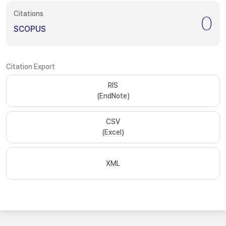
Citations
0
SCOPUS
Citation Export
RIS
(EndNote)
CSV
(Excel)
XML