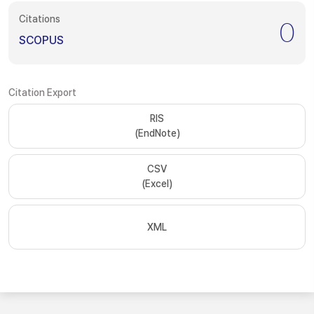
Citations
0
SCOPUS
Citation Export
RIS
(EndNote)
CSV
(Excel)
XML