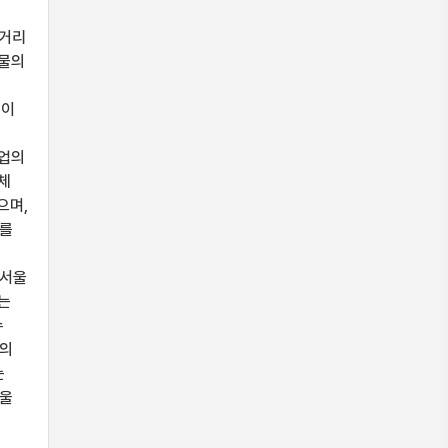
균
 거리
형물의
석이
사업의
체
으며,
’를
인서울
는
수
구의
는
서울