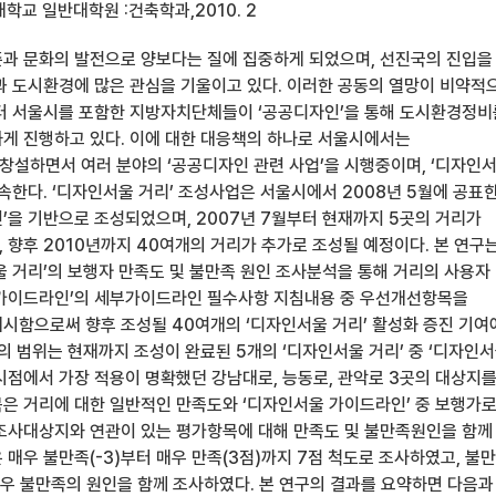
학교 일반대학원 :건축학과,2010. 2
과 문화의 발전으로 양보다는 질에 집중하게 되었으며, 선진국의 진입을
과 도시환경에 많은 관심을 기울이고 있다. 이러한 공동의 열망이 비약적
터 서울시를 포함한 지방자치단체들이 ‘공공디자인’을 통해 도시환경정비
게 진행하고 있다. 이에 대한 대응책의 하나로 서울시에서는
설하면서 여러 분야의 ‘공공디자인 관련 사업’을 시행중이며, ‘디자인
속한다. ‘디자인서울 거리’ 조성사업은 서울시에서 2008년 5월에 공표
’을 기반으로 조성되었으며, 2007년 7월부터 현재까지 5곳의 거리가
 향후 2010년까지 40여개의 거리가 추가로 조성될 예정이다. 본 연구
울 거리’의 보행자 만족도 및 불만족 원인 조사분석을 통해 거리의 사용자
 가이드라인’의 세부가이드라인 필수사항 지침내용 중 우선개선항목을
시함으로써 향후 조성될 40여개의 ‘디자인서울 거리’ 활성화 증진 기여
의 범위는 현재까지 조성이 완료된 5개의 ‘디자인서울 거리’ 중 ‘디자인
시점에서 가장 적용이 명확했던 강남대로, 능동로, 관악로 3곳의 대상지
은 거리에 대한 일반적인 만족도와 ‘디자인서울 가이드라인’ 중 보행가
조사대상지와 연관이 있는 평가항목에 대해 만족도 및 불만족원인을 함께
매우 불만족(-3)부터 매우 만족(3점)까지 7점 척도로 조사하였고, 불
 경우 불만족의 원인을 함께 조사하였다. 본 연구의 결과를 요약하면 다음과