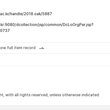
u.ac.kr/handle/2018.oak/5887
ac.kr:9080/dcollection/jsp/common/DcLoOrgPer.jsp?
10737
ow full item record
, with all rights reserved, unless otherwise indicated.