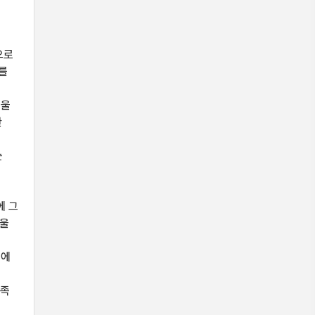
으로
를
서울
한
는
에 그
서울
를
로에
만족