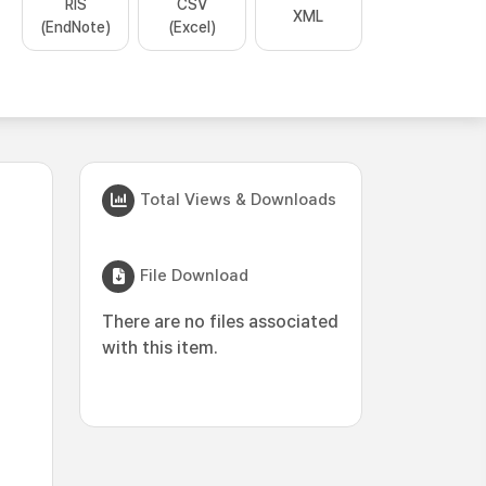
RIS
CSV
XML
(EndNote)
(Excel)
Total Views & Downloads
File Download
There are no files associated
with this item.