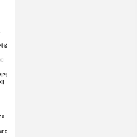
.
경제성
 때
경제적
리에
he
 and