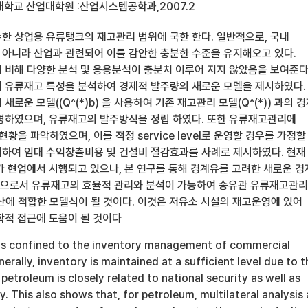
대학교 산업대학원 :산업시스템공학과,2007.2
한 상업용 유류탱크의 재고관리 범위에 국한 한다. 일반적으로, 국내
아니라 산업과 관련되어 이를 감안한 충분한 수준을 유지해오고 있다.
 비해 다양한 분석 및 응용분석이 충분치 이루어 지지 않았음을 보여준다
 유류재고 특성을 분석하여 경제적 발주량의 새로운 모델을 제시하였다.
로운 모델((Q^(*)b) 을 사용하여 기존 재고관리 모델(Q^(*)) 과의 
명하였으며, 유류재고의 발주방식을 정립 하였다. 또한 유류재고관리에
el 현황을 파악하였으며, 이를 적정 service level로 운영할 경우를 가정할
하여 임대 수익창출비용 및 건설비 절감효과를 사례로 제시하였다. 현재
가 현업에서 시행되고 있으나, 본 연구를 통해 경계유를 고려한 새로운 
함으로서 유류재고의 효율적 관리와 분석이 가능하여 송유관 유류재고관
계산에 적합한 모델식이 될 것이다. 이것은 저유소 시설의 재고운영에 있어
학적 접근에 도움이 될 것이다
 is confined to the inventory management of commercial
erally, inventory is maintained at a sufficient level due to t
petroleum is closely related to national security as well as
. This also shows that, for petroleum, multilateral analysis