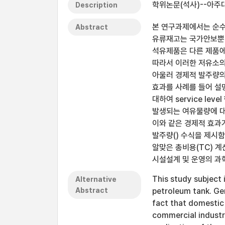
학위논문(석사)--아주
Description
본 연구과제에서는 순수
Abstract
유류재고는 국가안보뿐 
석유제품은 다른 제품에
따라서 이러한 저유소의
아울러 경제적 발주량의 새
효과를 사례를 들어 설
대하여 service lev
발생되는 여유물량에 대
이와 같은 경제적 효과
발주량() 수식을 제시
알맞은 총비용(TC) 
시설설계 및 운영의 과
This study subject
Alternative
Abstract
petroleum tank. Gen
fact that domestic 
commercial industry