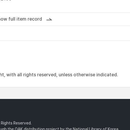
ow full item record
, with all rights reserved, unless otherwise indicated.
l Rights Reserved.
gh the OAK distribution project by the National Library of Korea.