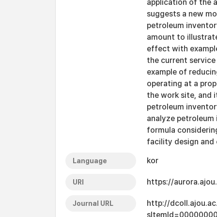
application of the 
suggests a new mod
petroleum inventory
amount to illustra
effect with example
the current servic
example of reducin
operating at a prop
the work site, and 
petroleum inventor
analyze petroleum 
formula considering
facility design and
kor
Language
https://aurora.ajo
URI
http://dcoll.ajou.
Journal URL
sItemId=0000000