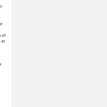
of
ut
n of
 at
)
e