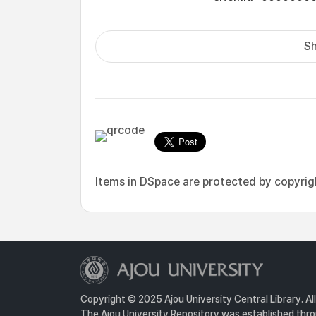
Sh
Items in DSpace are protected by copyright
Copyright © 2025 Ajou University Central Library. Al
The Ajou University Repository was established throu