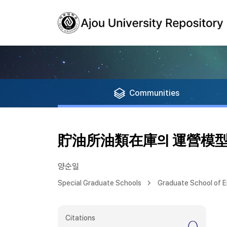
Communities
貯油所油類在庫의 運營模
양순일
Special Graduate Schools
Graduate School of E
Citations