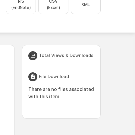
RIS
CSV
XML
(EndNote)
(Excel)
Total Views & Downloads
File Download
There are no files associated
with this item.