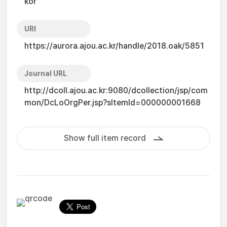
kor
URI
https://aurora.ajou.ac.kr/handle/2018.oak/5851
Journal URL
http://dcoll.ajou.ac.kr:9080/dcollection/jsp/com
mon/DcLoOrgPer.jsp?sItemId=000000001668
Show full item record