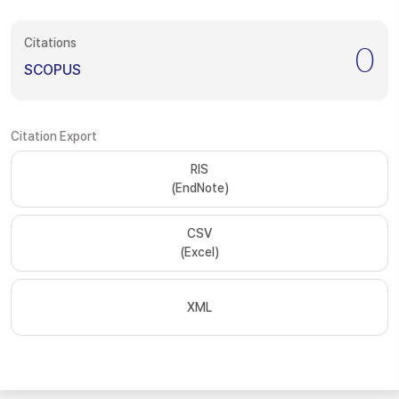
Citations
0
SCOPUS
Citation Export
RIS
(EndNote)
CSV
(Excel)
XML