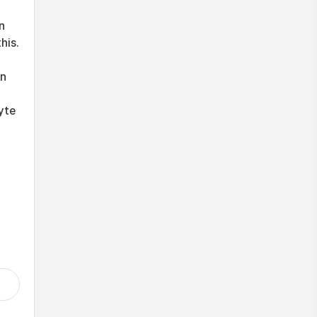
n
his.
an
yte