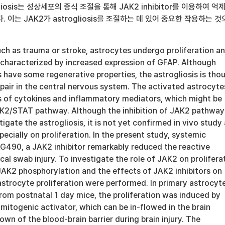
liosis는 성상세포의 증식 조절을 통해 JAK2 inhibitor를 이용하여 억
 이는 JAK2가 astrogliosis를 조절하는 데 있어 중요한 작용하는 
such as trauma or stroke, astrocytes undergo proliferation a
s characterized by increased expression of GFAP. Although
 have some regenerative properties, the astrogliosis is tho
repair in the central nervous system. The activated astrocyte
 of cytokines and inflammatory mediators, which might be
K2/STAT pathway. Although the inhibition of JAK2 pathway
tigate the astrogliosis, it is not yet confirmed in vivo study
pecially on proliferation. In the present study, systemic
AG490, a JAK2 inhibitor remarkably reduced the reactive
ical swab injury. To investigate the role of JAK2 on prolifera
, JAK2 phosphorylation and the effects of JAK2 inhibitors on
strocyte proliferation were performed. In primary astrocyt
rom postnatal 1 day mice, the proliferation was induced by
mitogenic activator, which can be in-flowed in the brain
wn of the blood-brain barrier during brain injury. The