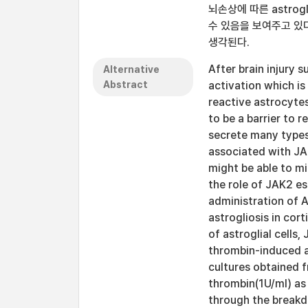
뇌손상에 따른 astrog
수 있음을 보여주고 있다.
생각된다.
After brain injury 
Alternative
Abstract
activation which i
reactive astrocytes
to be a barrier to 
secrete many types
associated with JA
might be able to mi
the role of JAK2 es
administration of 
astrogliosis in cort
of astroglial cells
thrombin-induced a
cultures obtained f
thrombin(1U/ml) as 
through the breakdo