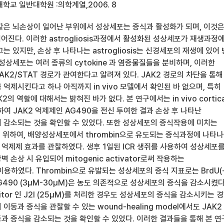
학교 일반대학원 :의학계열,2006. 8
같은 뇌손상이 일어난 부위에서 성상세포는 증식과 활성화가 되며, 이것
어진다. 이러한 astrogliosis과정에서 활성화된 성상세포가 재생과정
는 있지만, 손상 후 나타나는 astrogliosis는 신경세포의 재생에 있어
성상세포는 여러 종류의 cytokine 과 염증물질들을 분비하며, 이러한
K2/STAT 경로가 관여한다고 알려져 있다. JAK2 경로의 차단을 통해
is를 억제시킨다고 하나 아직까지 in vivo 모델에서 확인된 바 없으며, 특히
의 역할에 대해서는 밝혀진 바가 없다. 본 연구에서는 in vivo cortica
하여 JAK2 억제제인 AG490을 전신 투여한 결과 손상 후 나타난
 현저히 감소되는 것을 확인할 수 있었다. 또한 성상세포의 증식작용에 미치는
기 위하여, 배양성상세포에서 thrombin으로 유도되는 증식과정에 나타
2 억제제 효과를 관찰하였다. 생후 1일된 ICR 생쥐를 사용하여 성상세포
손상 시 유입되어 mitogenic activator로써 작용하는
)을 이용하였다. Thrombin으로 유발되는 성상세포의 증식 지표로는 BrdU(
G490 (3μM-30μM)은 농도 의존적으로 성상세포의 증식을 감소시켰다
ibitor 인 J2I (25μM)를 처리한 경우도 성상세포의 증식을 감소시키는 
동과 증식을 관찰할 수 있는 wound-healing model에서도 JAK2
과 증식을 감소되는 것을 확인할 수 있었다. 이러한 결과들을 통해 본 