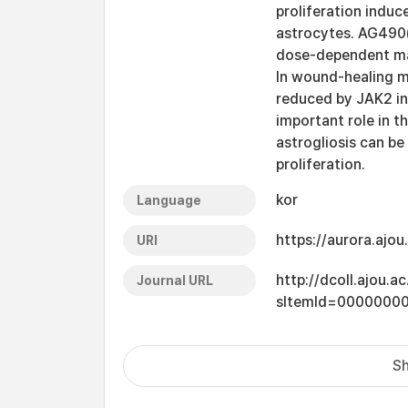
proliferation induc
astrocytes. AG490(
dose-dependent man
In wound-healing mo
reduced by JAK2 in
important role in t
astrogliosis can b
proliferation.
kor
Language
https://aurora.ajo
URI
http://dcoll.ajou.
Journal URL
sItemId=0000000
Sh