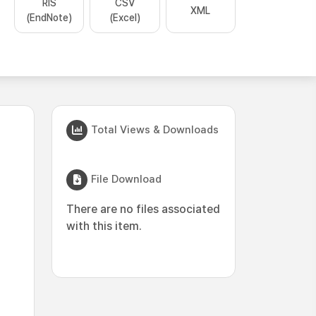
RIS
CSV
XML
(EndNote)
(Excel)
Total Views & Downloads
File Download
There are no files associated
with this item.