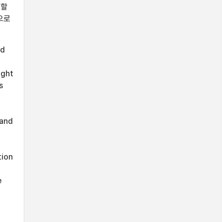
제할
것으로
nd
ught
s
 and
tion
e