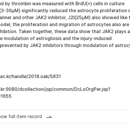
ed by thrombin was measured with BrdU(+) cells in culture
3-30μM) significantly reduced the astrocyte proliferation i
ner and other JAK2 inhibitor, J2I(25μM) also showed like t
del, the proliferation and migration of astrocytes also are
hibition. Taken together, these data show that JAK2 plays 
he modulation of astrogliosis and the injury-induced
e prevented by JAK2 inhibitors through modulation of astroc
u.ac.kr/handle/2018.oak/5831
ac.kr:9080/dcollection/jsp/common/DcLoOrgPer.jsp?
01655
ow full item record