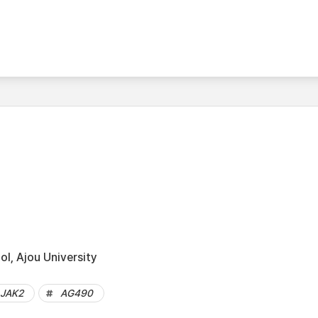
l, Ajou University
JAK2
AG490