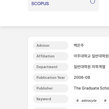
0
SCOPUS
백은주
Advisor
아주대학교 일반대학원
Affiliation
일반대학원 의학계열
Department
2006-08
Publication Year
The Graduate Schoo
Publisher
Keyword
astrocyte