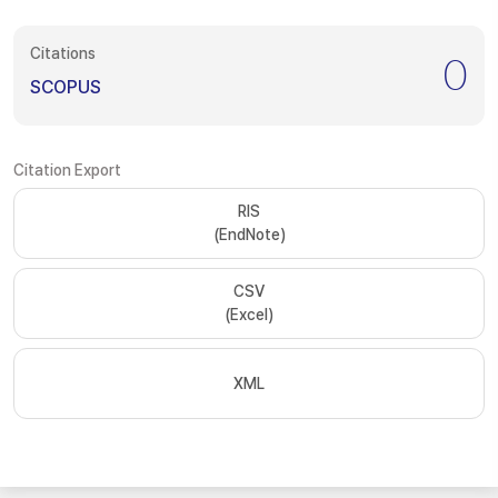
Citations
0
SCOPUS
Citation Export
RIS
(EndNote)
CSV
(Excel)
XML