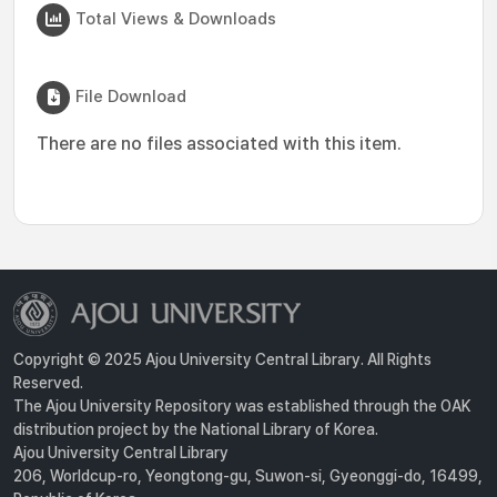
Total Views & Downloads
File Download
There are no files associated with this item.
Copyright © 2025 Ajou University Central Library. All Rights
Reserved.
The Ajou University Repository was established through the OAK
distribution project by the National Library of Korea.
Ajou University Central Library
206, Worldcup-ro, Yeongtong-gu, Suwon-si, Gyeonggi-do, 16499,