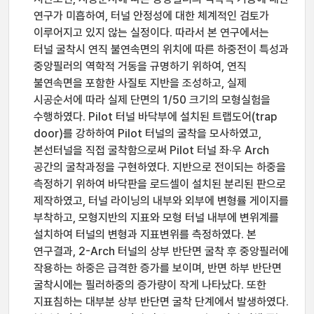
연구가 미흡하여, 터널 안정성에 대한 체계적인 검토가
이루어지고 있지 않는 실정이다. 따라서 본 연구에서는
터널 굴착시 연직 불연속면의 위치에 따른 하중전이 특성과
중앙필러의 역학적 거동을 규명하기 위하여, 연직
불연속면을 포함한 사질토 지반을 조성하고, 실제
시공순서에 따라 실제 단면의 1/50 크기의 모형실험을
수행하였다. Pilot 터널 바닥부에 설치된 트랩도어(trap
door)를 강하하여 Pilot 터널의 굴착을 모사하였고,
본선터널을 직접 굴착함으로써 Pilot 터널 좌·우 Arch
공간의 굴착과정을 구현하였다. 지반으로 전이되는 하중을
측정하기 위하여 바닥판을 로드셀이 설치된 분리된 판으로
제작하였고, 터널 라이닝의 내부와 외부에 변형률 게이지를
부착하고, 모형지반의 지표와 모형 터널 내부에 변위계를
설치하여 터널의 변형과 지표변위를 측정하였다. 본
연구결과, 2-Arch 터널의 상부 반단면 굴착 후 중앙필러에
작용하는 하중은 급격한 증가를 보이며, 반면 하부 반단면
굴착시에는 필러하중의 증가량이 작게 나타났다. 또한
지표침하는 대부분 상부 반단면 굴착 단계에서 발생하였다.