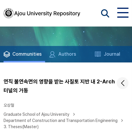
Communities
Authors
Journal
연직 불연속면의 영향을 받는 사질토 지반 내 2-Arch
터널의 거동
오상철
Graduate School of Ajou University
Department of Construction and Transportation Engineering
3. Theses(Master)