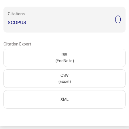
Citations
0
SCOPUS
Citation Export
RIS
(EndNote)
CSV
(Excel)
XML