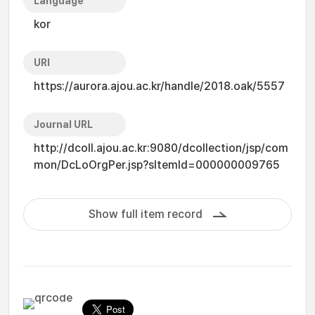
Language
kor
URI
https://aurora.ajou.ac.kr/handle/2018.oak/5557
Journal URL
http://dcoll.ajou.ac.kr:9080/dcollection/jsp/com
mon/DcLoOrgPer.jsp?sItemId=000000009765
Show full item record