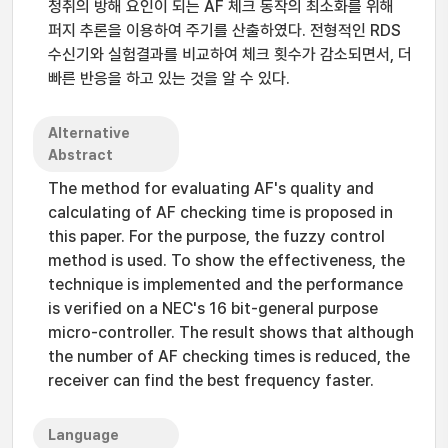
청취의 방해 요인이 되는 AF 체크 동작의 최소화를 위해
퍼지 추론을 이용하여 주기를 산출하였다. 전형적인 RDS
수신기와 실험결과를 비교하여 체크 횟수가 감소되면서, 더
빠른 반응을 하고 있는 것을 알 수 있다.
Alternative
Abstract
The method for evaluating AF's quality and
calculating of AF checking time is proposed in
this paper. For the purpose, the fuzzy control
method is used. To show the effectiveness, the
technique is implemented and the performance
is verified on a NEC's 16 bit-general purpose
micro-controller. The result shows that although
the number of AF checking times is reduced, the
receiver can find the best frequency faster.
Language