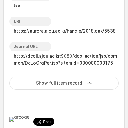
kor
URI
https://aurora.ajou.ac.kr/handle/2018.oak/5538
Journal URL
http://dcoll.ajou.ac.kr:9080/dcollection/jsp/com
mon/DcLoOrgPer.jsp?sItemId=000000009175
Show full item record