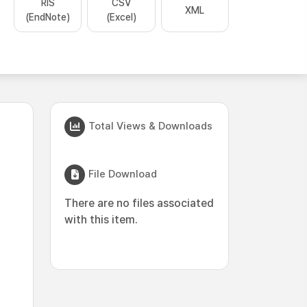
RIS
CSV
XML
(EndNote)
(Excel)
Total Views & Downloads
File Download
There are no files associated
with this item.