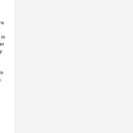
re
 in
an
ry
in
.