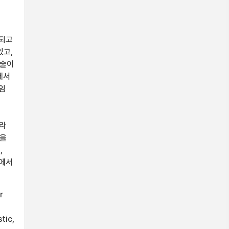
시되고
있고,
기술이
에서
직임
메라
식을
,
면에서
r
tic,