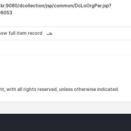
ac.kr:9080/dcollection/jsp/common/DcLoOrgPer.jsp?
06053
ow full item record
, with all rights reserved, unless otherwise indicated.