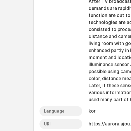
After TV broadcasti
demands are rapidly
function are out t
technologies are a
consisted to proce
distance and camer
living room with go
enhanced partly in 
moment and locatio
illuminance sensor 
possible using cam
color, distance me
Later, If these sen
various informatio
used many part of 
kor
Language
https://aurora.ajo
URI