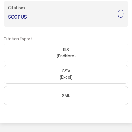
Citations
0
SCOPUS
Citation Export
RIS
(EndNote)
CSV
(Excel)
XML