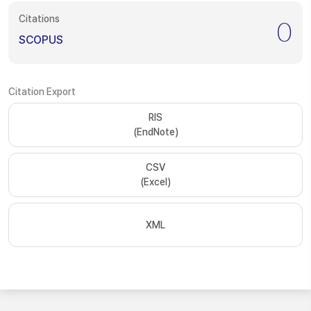
Citations
0
SCOPUS
Citation Export
RIS
(EndNote)
CSV
(Excel)
XML