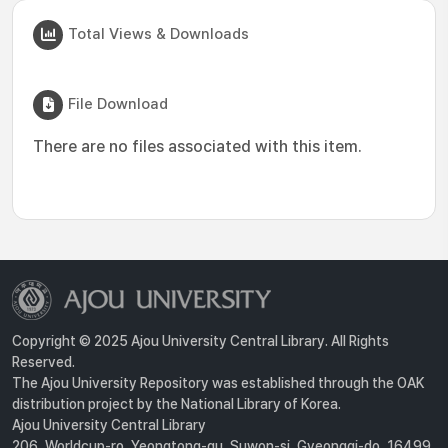
Total Views & Downloads
File Download
There are no files associated with this item.
Copyright © 2025 Ajou University Central Library. All Rights
Reserved.
The Ajou University Repository was established through the OAK
distribution project by the National Library of Korea.
Ajou University Central Library
206, Worldcup-ro, Yeongtong-gu, Suwon-si, Gyeonggi-do, 16499,