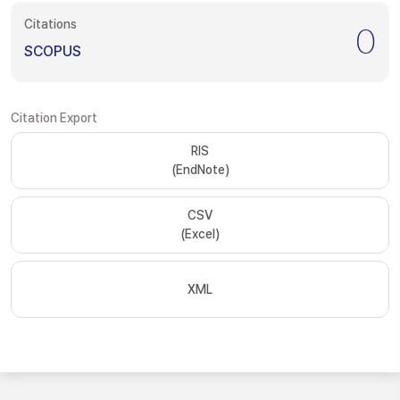
Citations
0
SCOPUS
Citation Export
RIS
(EndNote)
CSV
(Excel)
XML