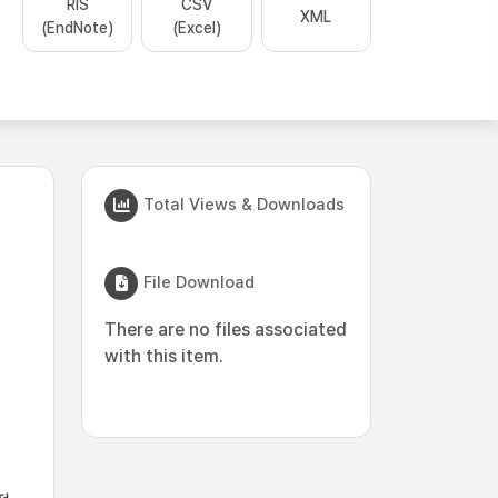
RIS
CSV
XML
(EndNote)
(Excel)
Total Views & Downloads
File Download
There are no files associated
with this item.