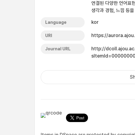
연결된 다양한 언어표현
생각과 경험, 느낌 등을
kor
Language
https://aurora.ajo
URI
http://dcoll.ajou.
Journal URL
sItemId=0000000
Sh
Items in DSpace are protected by copyright