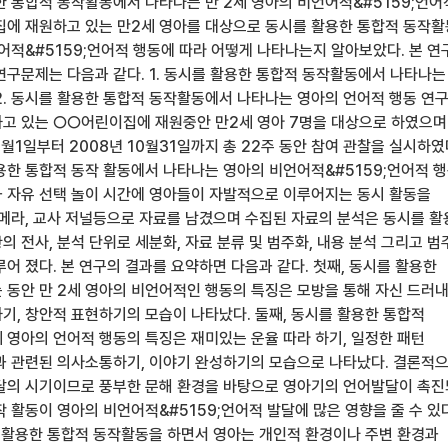
한 통합적 동작활동에서 나타나는 만 2세 영아의 비언어적&#5159;언어
집에 재원하고 있는 만2세 영아를 대상으로 동시를 활용한 통합적 동작
언어적&#5159;언어적 행동에 따라 어떻게 나타나는지 알아보았다. 본 연
연구문제는 다음과 같다. 1. 동시를 활용한 통합적 동작활동에서 나타나는
2. 동시를 활용한 통합적 동작활동에서 나타나는 영아의 언어적 행동 연
고 있는 ○○어린이집에 재원중안 만2세 영아 7명을 대상으로 하였으며
6월1일부터 2008년 10월31일까지 총 22주 동안 참여 관찰을 실시하였
용한 통합적 동작 활동에서 나타나는 영아의 비언어적&#5159;언어적 
 자유 선택 놀이 시간에 영아들이 자발적으로 이루어지는 동시 활동을
카메라, 교사 저널등으로 자료를 남겼으며 수집된 자료의 분석은 동시를 
 전사, 분석 단위로 세분화, 자료 분류 및 범주화, 내용 분석 그리고 범
어 졌다. 본 연구의 결과를 요약하면 다음과 같다. 첫째, 동시를 활용한
 동안 만 2세 영아의 비언어적인 행동의 특징은 모방을 통해 자신 드러내
기, 창안적 표현하기의 모습이 나타났다. 둘째, 동시를 활용한 통합적
세 영아의 언어적 행동의 특징은 재미있는 운율 따라 하기, 일정한 패턴
과 관련된 의사소통하기, 이야기 완성하기의 모습으로 나타났다. 결론적
달의 시기이므로 풍부한 문해 환경을 바탕으로 영아기의 언어발달이 촉
작 활동이 영아의 비언어적&#5159;언어적 발달에 많은 영향을 줄 수 있
를 활용한 통합적 동작활동을 하면서 영아는 개인적 환경이나 주변 환경과