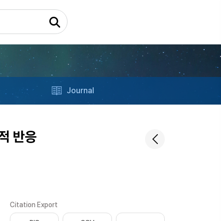
Journal
적 반응
Citation Export