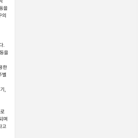
적
활동을
구의
구
다.
행동을
활용한
주별
기,
으로
진되며
다고