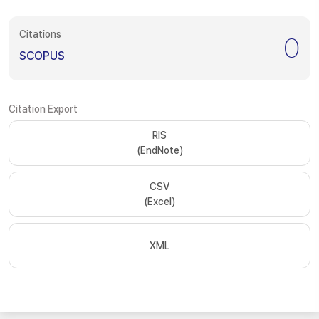
Citations
0
SCOPUS
Citation Export
RIS
(EndNote)
CSV
(Excel)
XML