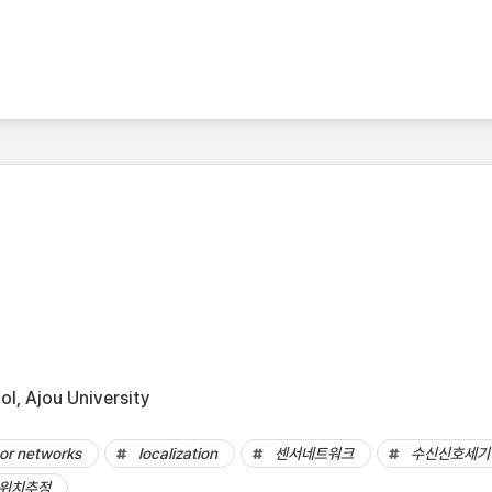
l, Ajou University
or networks
localization
센서네트워크
수신신호세기
위치추정