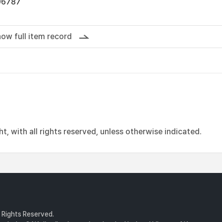
06787
ow full item record
, with all rights reserved, unless otherwise indicated.
l Rights Reserved.