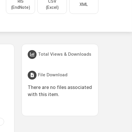
RIS
CSV
XML
(EndNote)
(Excel)
Total Views & Downloads
File Download
There are no files associated
with this item.