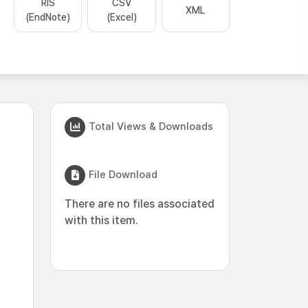
RIS
CSV
XML
(EndNote)
(Excel)
Total Views & Downloads
File Download
There are no files associated
with this item.