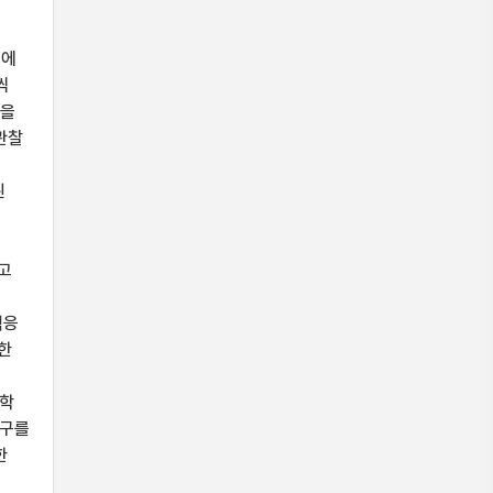
룹에
씩
답을
관찰
된
고
적응
의한
로
수학
연구를
한