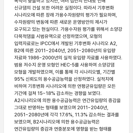
목적이 충돌하고 있지만, 여러 집단의 반대로 인해
신규댐의 건설 또한 어려운 실정이다. 따라서 기후변화
시나리오에 따른 장래 가용수자원량의 평가가 필요하며,
수자원량의 변동에 따른 새로운 운영방안의 제시가
요구되고 있는 현실이다. 가용수자원 평가를 위해서 소양강
다목적댐을 시범유역으로 선정하였으며, 모형의
입력자료로는 IPCC에서 개발된 기후변화 시나리오 A2,
B2에 따른 2011~2040년, 2051~2080년의 유입량
자료와 1986~2000년의 실적 유입량 자료를 사용하였다.
범용 저수지 운영 모형인 HEC-5를 사용하여 소양강댐
모형을 개발하였으며, 이를 통해 각 시나리오별, 기간별
95% 신뢰도의 용수공급능력을 산정하였다. 실적치에
비하여 기후변화 시나리오에 의한 연평균유입량은 모든
기간에 걸쳐 15~18% 감소하는 경향을 보였다.
A2시나리오에 의한 용수공급능력은 연간유입량의 증감을
그대로 반영하는 형태를 보였으며 2011~2040년,
2051~2080년에 각각 17.6%, 11.3% 감소하는 결과를
보였으며, B2시나리오에 의한 용수공급능력은
연간유입량의 증감과 연중분포에 영향을 받는 형태를