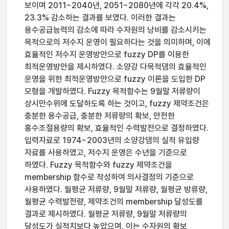
보이며 2011~2040년, 2051~2080년에 각각 20.4%,
23.3% 감소하는 결과를 보였다. 이러한 결과는
용수공급능력의 감소에 따라 수자원의 낭비를 감소시키는
목적으로의 저수지 운영이 필요하다는 것을 의미하며, 이에
효율적인 저수지 운영방안으로 fuzzy DP를 이용한
최적운영방안을 제시하였다. 소양강 다목적댐의 효율적인
운영을 위한 최적운영방안으로 fuzzy 이론을 도입한 DP
모형을 개발하였다. Fuzzy 목적함수는 9월말 저류량이
상시만수위에 도달하도록 하는 것이고, fuzzy 제약조건은
충분한 용수공급, 충분한 저류량의 확보, 안전한
홍수조절용량의 확보, 효율적인 수력발전으로 결정하였다.
입력자료로 1974~2003년의 소양강댐의 실적 유입량
자료를 사용하였고, 저수지 운영은 수년을 기준으로
하였다. Fuzzy 목적함수와 fuzzy 제약조건을
membership 함수로 작성하여 의사결정의 기준으로
사용하였다. 월평균 저류량, 9월말 저류량, 월평균 방류량,
월평균 수력발전량, 제약조건의 membership 달성도를
결과로 제시하였다. 월평균 저류량, 9월말 저류량의
달성도가 실적치보다 높았으며, 이는 수자원의 확보