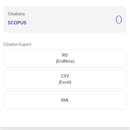
Citations
0
SCOPUS
Citation Export
RIS
(EndNote)
CSV
(Excel)
XML